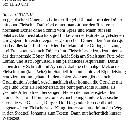
So: 11-20 Uhr
Aus curt 03/2015:
Vegetarischer Döner, das ist in der Regel „Einmal normaler Döner
mit ohne Fleisch“. Dafür bekommt man oft nur den Rest vom
normalen Döner ohne Schnitt vom Spieß und Mann für sein
Salatweckla meist abschätzige Blicke von der testosterongeladenen
Umgegend. Im ersten vegan-vegetarischen Dönerladen Nürnbergs
ist das alles kein Problem. Hier darf Mann ohne Geringschätzung
und Frau sowieso auch Döner ohne Fleisch bestellen, denn hier ist
das der normale Döner. Normal heißt Soja am Spieß statt Pute oder
Lamm, und statt Joghurtsoße ein pflanzliches Äquivalent. Dafür
haben Jenny Schmidt und Ayhan Akbal die ehemalige Metzgerei
Fleischmann (kein Witz) im Stadtteil Johannis mit viel Eigenleistung
renoviert und umgebaut. In den ersten Wochen gibt es noch
Organisationsbedarf, geschmacklich aber können die Gerichte mit
Soja und Tofu als Fleischersatz die bunt gemischte Klientel als
gesunde Alternative überzeugen. Neben den namensgebenden
Döner, Salat und Pommes, gibt es auch einige andere klassische
Gerichte wie Gulasch, Burger, Hot Dogs oder Schaschlik mit
vegetarischem Fleischersatz. Klingt interessant und lohnt den Weg
in den Stadtteil Johannis zum Testen. Dann mit hoffentlich kurzer
Wartezeit..