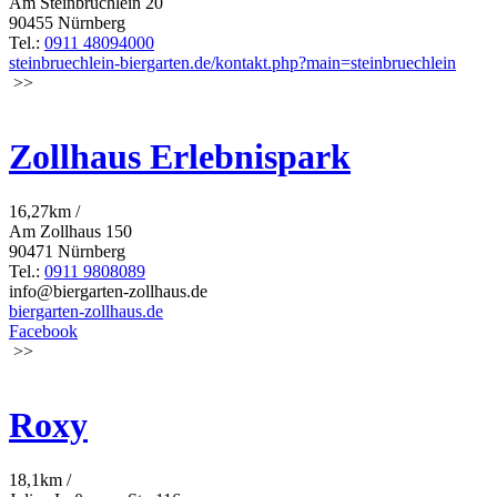
Am Steinbrüchlein 20
90455 Nürnberg
Tel.:
0911 48094000
steinbruechlein-biergarten.de/kontakt.php?main=steinbruechlein
>>
Zollhaus Erlebnispark
16,27km /
Am Zollhaus 150
90471 Nürnberg
Tel.:
0911 9808089
info@biergarten-zollhaus.de
biergarten-zollhaus.de
Facebook
>>
Roxy
18,1km /