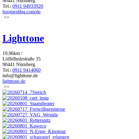
90441 Nürnberg
Tel.:
0911 94933920
boogiesbbq.com/de
>>
Lighttone
19,96km /
Löffelholzstraße 35
90441 Nürnberg
Tel.:
0911 9414060
info@lighttone.de
lighttone.de
>>