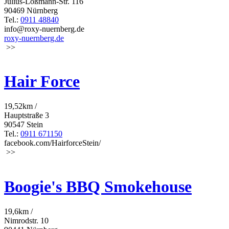
Julius-Loßmann-Str. 116
90469 Nürnberg
Tel.:
0911 48840
info@roxy-nuernberg.de
roxy-nuernberg.de
>>
Hair Force
19,52km /
Hauptstraße 3
90547 Stein
Tel.:
0911 671150
facebook.com/HairforceStein/
>>
Boogie's BBQ Smokehouse
19,6km /
Nimrodstr. 10