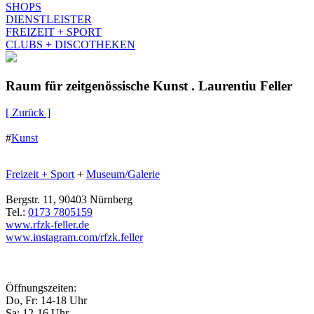
SHOPS
DIENSTLEISTER
FREIZEIT + SPORT
CLUBS + DISCOTHEKEN
Raum für zeitgenössische Kunst . Laurentiu Feller
[ Zurück ]
#
Kunst
Freizeit + Sport
+
Museum/Galerie
Bergstr. 11, 90403 Nürnberg
Tel.:
0173 7805159
www.rfzk-feller.de
www.instagram.com/rfzk.feller
Öffnungszeiten:
Do, Fr: 14-18 Uhr
Sa: 12-16 Uhr