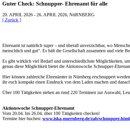
Guter Check: Schnupper- Ehrenamt für alle
20. APRIL 2026 - 26. APRIL 2026, NüRNBERG
[ Zurück ]
Ehrenamt ist natürlich super – und überall unverzichtbar, wo Mensch
menschlich und gut“. Es hält die Gesellschaft zusammen und viele Bere
Es gibt wirklich viel Bedarf und unterschiedlichste Möglichkeiten, u
genau diese Möglichkeit bietet die Aktionswoche Schnupper-Ehrena
Hier können zahlreiche Ehrenämter in Nürnberg erschnuppert werden 
ihr euch kompakt einen Eindruck von dem Laden machen und danach i
Über 100 Tätigkeiten stehen an rund 220 Terminen zur Auswahl, Leute,
Aktionswoche Schnupper-Ehrenamt
Vom 20.04. bis 26.04. über 100 Tätigkeiten checken!
Termine hier buchen:
www.iska-nuernberg.de/zab/schnupper.html