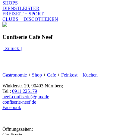
SHOPS
DIENSTLEISTER
FREIZEIT + SPORT
CLUBS + DISCOTHEKEN
Confiserie Café Neef
[ Zurück ]
Gastronomie
+
Shop
+
Cafe
+
Feinkost
+
Kuchen
Winklerstr. 29, 90403 Nürnberg
Tel.:
0911 225179
neef-confiserie@gmx.de
confiserie-neef.de
Facebook
Öffnungszeiten:
Confiserie