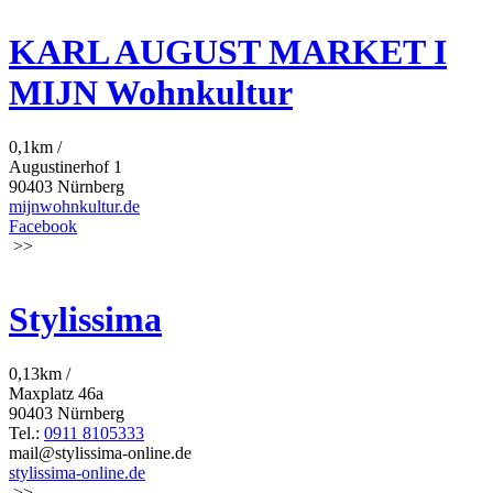
KARL AUGUST MARKET I
MIJN Wohnkultur
0,1km /
Augustinerhof 1
90403 Nürnberg
mijnwohnkultur.de
Facebook
>>
Stylissima
0,13km /
Maxplatz 46a
90403 Nürnberg
Tel.:
0911 8105333
mail@stylissima-online.de
stylissima-online.de
>>