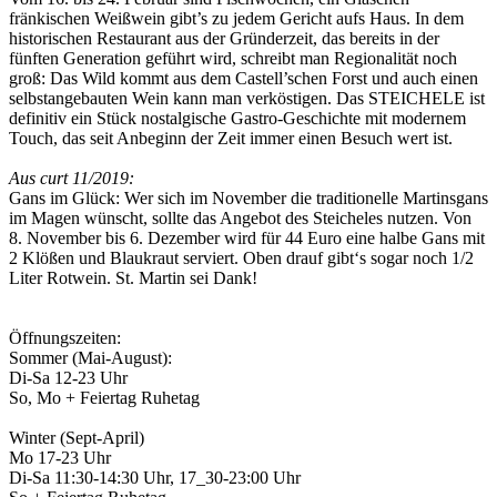
fränkischen Weißwein gibt’s zu jedem Gericht aufs Haus. In dem
historischen Restaurant aus der Gründerzeit, das bereits in der
fünften Generation geführt wird, schreibt man Regionalität noch
groß: Das Wild kommt aus dem Castell’schen Forst und auch einen
selbstangebauten Wein kann man verköstigen. Das STEICHELE ist
definitiv ein Stück nostalgische Gastro-Geschichte mit modernem
Touch, das seit Anbeginn der Zeit immer einen Besuch wert ist.
Aus curt 11/2019:
Gans im Glück: Wer sich im November die traditionelle Martinsgans
im Magen wünscht, sollte das Angebot des Steicheles nutzen. Von
8. November bis 6. Dezember wird für 44 Euro eine halbe Gans mit
2 Klößen und Blaukraut serviert. Oben drauf gibt‘s sogar noch 1/2
Liter Rotwein. St. Martin sei Dank!
Öffnungszeiten:
Sommer (Mai-August):
Di-Sa 12-23 Uhr
So, Mo + Feiertag Ruhetag
Winter (Sept-April)
Mo 17-23 Uhr
Di-Sa 11:30-14:30 Uhr, 17_30-23:00 Uhr