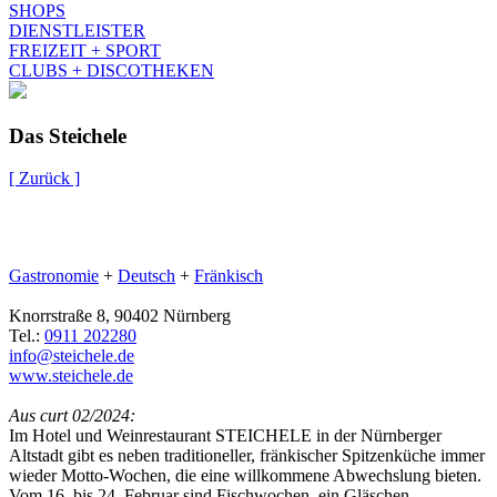
SHOPS
DIENSTLEISTER
FREIZEIT + SPORT
CLUBS + DISCOTHEKEN
Das Steichele
[ Zurück ]
Gastronomie
+
Deutsch
+
Fränkisch
Knorrstraße 8, 90402 Nürnberg
Tel.:
0911 202280
info@steichele.de
www.steichele.de
Aus curt 02/2024:
Im Hotel und Weinrestaurant STEICHELE in der Nürnberger
Altstadt gibt es neben traditioneller, fränkischer Spitzenküche immer
wieder Motto-Wochen, die eine willkommene Abwechslung bieten.
Vom 16. bis 24. Februar sind Fischwochen, ein Gläschen