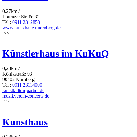
0,27km /
Lorenzer Straße 32
Tel.:
0911 2312853
www.kunsthalle.nuernberg.de
>>
Künstlerhaus im KuKuQ
0,28km /
Königstraße 93
90402 Nürnberg
Tel.:
0911 23114000
kunstkulturquartier.de
musikverein-concerts.de
>>
Kunsthaus
0,28km /