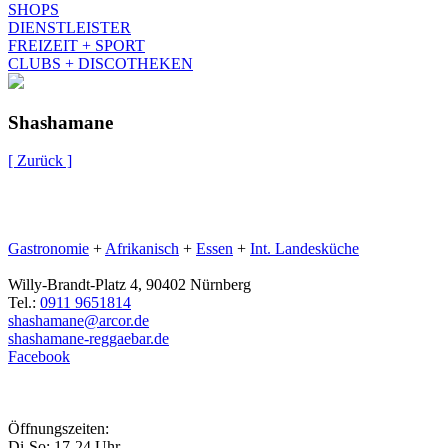
SHOPS
DIENSTLEISTER
FREIZEIT + SPORT
CLUBS + DISCOTHEKEN
Shashamane
[ Zurück ]
Gastronomie
+
Afrikanisch
+
Essen
+
Int. Landesküche
Willy-Brandt-Platz 4, 90402 Nürnberg
Tel.:
0911 9651814
shashamane@arcor.de
shashamane-reggaebar.de
Facebook
Öffnungszeiten:
Di-So: 17-24 Uhr