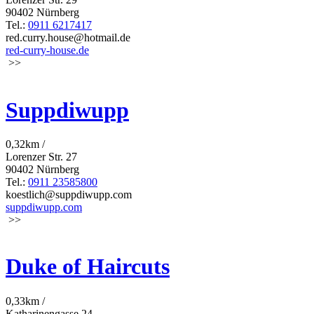
90402 Nürnberg
Tel.:
0911 6217417
red.curry.house@hotmail.de
red-curry-house.de
>>
Suppdiwupp
0,32km /
Lorenzer Str. 27
90402 Nürnberg
Tel.:
0911 23585800
koestlich@suppdiwupp.com
suppdiwupp.com
>>
Duke of Haircuts
0,33km /
Katharinengasse 24