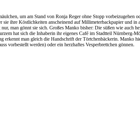
rmäulchen, um am Stand von Ronja Reger ohne Stopp vorbeizugehen ode
r sie ihre Köstlichkeiten anscheinend auf Millimeterbackpapier und i
ht nur, man gönnt sie sich. Großes Manko bisher: Die süßen wie auch h
urzem hat sich die Inhaberin ihr eigenes Café im Stadtteil Nürnberg-M
ng erkennt man gleich die Handschrift der Törtchenbäckerin. Manko hie
ss vorbestellt werden) oder ein herzhaftes Vesperbrettchen gönnen.