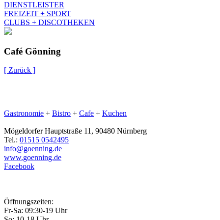
DIENSTLEISTER
FREIZEIT + SPORT
CLUBS + DISCOTHEKEN
Café Gönning
[ Zurück ]
Gastronomie
+
Bistro
+
Cafe
+
Kuchen
Mögeldorfer Hauptstraße 11, 90480 Nürnberg
Tel.:
01515 0542495
info@goenning.de
www.goenning.de
Facebook
Öffnungszeiten:
Fr-Sa: 09:30-19 Uhr
So: 10-18 Uhr