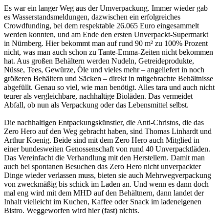
Es war ein langer Weg aus der Umverpackung. Immer wieder gab
es Wasserstandsmeldungen, dazwischen ein erfolgreiches
Crowdfunding, bei dem respektable 26.065 Euro eingesammelt
werden konnten, und am Ende den ersten Unverpackt-Supermarkt
in Nürnberg. Hier bekommt man auf rund 90 m² zu 100% Prozent
nicht, was man auch schon zu Tante-Emma-Zeiten nicht bekommen
hat. Aus großen Behältern werden Nudeln, Getreideprodukte,
Nüsse, Tees, Gewürze, Öle und vieles mehr – angeliefert in noch
größeren Behältern und Säcken – direkt in mitgebrachte Behältnisse
abgefüllt. Genau so viel, wie man benötigt. Alles tara und auch nicht
teurer als vergleichbare, nachhaltige Bioläden. Das vermeidet
Abfall, ob nun als Verpackung oder das Lebensmittel selbst.
Die nachhaltigen Entpackungskünstler, die Anti-Christos, die das
Zero Hero auf den Weg gebracht haben, sind Thomas Linhardt und
Arthur Koenig. Beide sind mit dem Zero Hero auch Mitglied in
einer bundesweiten Genossenschaft von rund 40 Unverpacktläden.
Das Vereinfacht die Verhandlung mit den Herstellern. Damit man
auch bei spontanen Besuchen das Zero Hero nicht unverpackter
Dinge wieder verlassen muss, bieten sie auch Mehrwegverpackung
von zweckmäßig bis schick im Laden an. Und wenn es dann doch
mal eng wird mit dem MHD auf den Behältnern, dann landet der
Inhalt vielleicht im Kuchen, Kaffee oder Snack im ladeneigenen
Bistro. Weggeworfen wird hier (fast) nichts.