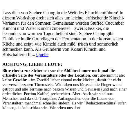
Lass dich von Saehee Chang in die Welt des Kimchi entführen! In
diesem Workshop dreht sich alles um leichte, erfrischende Kimchi-
Varianten für den Sommer. Gemeinsam werden Stuffed Cucumber
Kimchi und Water Kimchi zubereitet – zwei Klassiker, die
besonders an warmen Tagen beliebt sind. Saehee Chang gibt
Einblicke in die Grundlagen der Fermentation in der koreanischen
Küche und zeigt, wie Kimchi auch mild, frisch und sommerlich
schmecken kann. Als Gründerin von Kosari Kimchi und
Botschafterin fü...
Quelle
ACHTUNG, LIEBE LEUTE:
Bitte checkt zur Sicherheit vor der Abfahrt immer noch mal die
offizielle Seite des Veranstalters oder der Location.
curt übernimmt also
keine Gewähr
– im Zweifel lieber einmal mehr klicken, damit ihr nicht
vor verschlossenen Türen steht. Wir haben uns für euch die Finger wund
getippt und alle Termine nach bestem Wissen und Gewissen (und nach einer
ordentlichen Portion Kaffee) recherchiert. Aber: Auch wir sind nur
Menschen und da sich Tourpläne, Anfangszeiten oder die Laune von
Veranstaltern manchmal schneller ändern, als wir "Redaktionsschluss" rufen
können, einfach schlau sein. Wir sehen uns dort!