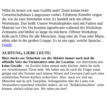
Willst du lernen wie man Graffiti malt? Dann komm beim
Gemeinschaftshaus Langwasser vorbei. Erfahrene Künstler zeigen
dir, wie du zum Streetartist wirst. Es handelt sich um offene
Workshops. Das heißt: Unsere Workshopleiter sind mit Farben und
Material vor Ort. Du kommst irgendwann während des Workshop-
Zeitraums und bleibst so lange du möchtest. Offener Workshop
heißt auch: Offen für alle Menschen. Jung oder alt, Frau oder Mann,
allein oder in der großen Gruppe. Es ist uns egal, welche Sprache...
Quelle
ACHTUNG, LIEBE LEUTE:
Bitte checkt zur Sicherheit vor der Abfahrt immer noch mal die
offizielle Seite des Veranstalters oder der Location.
curt übernimmt also
keine Gewähr
– im Zweifel lieber einmal mehr klicken, damit ihr nicht
vor verschlossenen Türen steht. Wir haben uns für euch die Finger wund
getippt und alle Termine nach bestem Wissen und Gewissen (und nach einer
ordentlichen Portion Kaffee) recherchiert. Aber: Auch wir sind nur
Menschen und da sich Tourpläne, Anfangszeiten oder die Laune von
Veranstaltern manchmal schneller ändern, als wir "Redaktionsschluss" rufen
können, einfach schlau sein. Wir sehen uns dort!