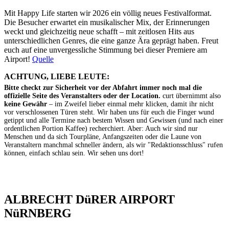
Mit Happy Life starten wir 2026 ein völlig neues Festivalformat.
Die Besucher erwartet ein musikalischer Mix, der Erinnerungen
weckt und gleichzeitig neue schafft – mit zeitlosen Hits aus
unterschiedlichen Genres, die eine ganze Ära geprägt haben. Freut
euch auf eine unvergessliche Stimmung bei dieser Premiere am
Airport!
Quelle
ACHTUNG, LIEBE LEUTE:
Bitte checkt zur Sicherheit vor der Abfahrt immer noch mal die
offizielle Seite des Veranstalters oder der Location.
curt übernimmt also
keine Gewähr
– im Zweifel lieber einmal mehr klicken, damit ihr nicht
vor verschlossenen Türen steht. Wir haben uns für euch die Finger wund
getippt und alle Termine nach bestem Wissen und Gewissen (und nach einer
ordentlichen Portion Kaffee) recherchiert. Aber: Auch wir sind nur
Menschen und da sich Tourpläne, Anfangszeiten oder die Laune von
Veranstaltern manchmal schneller ändern, als wir "Redaktionsschluss" rufen
können, einfach schlau sein. Wir sehen uns dort!
ALBRECHT DüRER AIRPORT
NüRNBERG