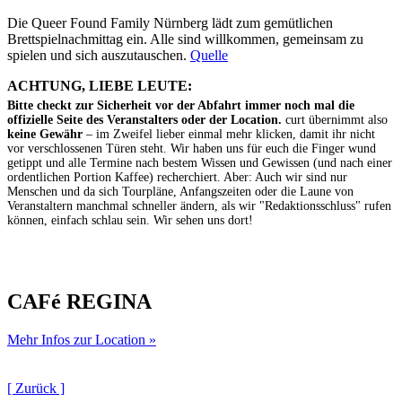
Die Queer Found Family Nürnberg lädt zum gemütlichen
Brettspielnachmittag ein. Alle sind willkommen, gemeinsam zu
spielen und sich auszutauschen.
Quelle
ACHTUNG, LIEBE LEUTE:
Bitte checkt zur Sicherheit vor der Abfahrt immer noch mal die
offizielle Seite des Veranstalters oder der Location.
curt übernimmt also
keine Gewähr
– im Zweifel lieber einmal mehr klicken, damit ihr nicht
vor verschlossenen Türen steht. Wir haben uns für euch die Finger wund
getippt und alle Termine nach bestem Wissen und Gewissen (und nach einer
ordentlichen Portion Kaffee) recherchiert. Aber: Auch wir sind nur
Menschen und da sich Tourpläne, Anfangszeiten oder die Laune von
Veranstaltern manchmal schneller ändern, als wir "Redaktionsschluss" rufen
können, einfach schlau sein. Wir sehen uns dort!
CAFé REGINA
Mehr Infos zur Location »
[ Zurück ]