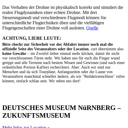
Das Verhalten der Drohne ist physikalisch korrekt und simuliert die
realen Flugdynamiken einer echten Drohne. Mit drei
Steuerungsmodi und verschiedenen Flugmodi können Sie
unterschiedliche Flugtechniken üben und die vielfältigen
Flugeigenschaften einer Drohne voll ausloten.
Quelle
ACHTUNG, LIEBE LEUTE:
Bitte checkt zur Sicherheit vor der Abfahrt immer noch mal die
offizielle Seite des Veranstalters oder der Location.
curt übernimmt also
keine Gewähr
– im Zweifel lieber einmal mehr klicken, damit ihr nicht
vor verschlossenen Türen steht. Wir haben uns für euch die Finger wund
getippt und alle Termine nach bestem Wissen und Gewissen (und nach einer
ordentlichen Portion Kaffee) recherchiert. Aber: Auch wir sind nur
Menschen und da sich Tourpläne, Anfangszeiten oder die Laune von
Veranstaltern manchmal schneller ändern, als wir "Redaktionsschluss" rufen
können, einfach schlau sein. Wir sehen uns dort!
DEUTSCHES MUSEUM NüRNBERG –
ZUKUNFTSMUSEUM
Mehr Infos zur Location »