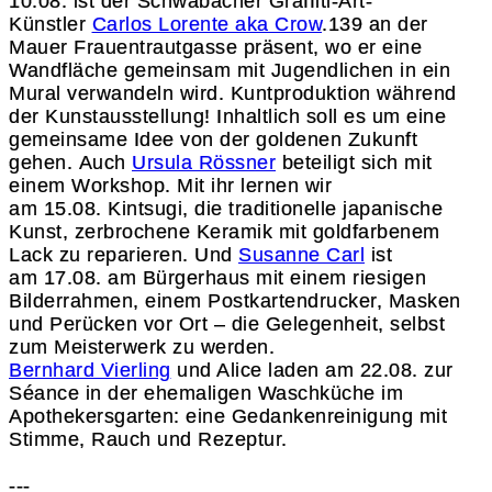
10.08. ist der Schwabacher Graffiti-Art-
Künstler
Carlos Lorente aka Crow
.139 an der
Mauer Frauentrautgasse präsent, wo er eine
Wandfläche gemeinsam mit Jugendlichen in ein
Mural verwandeln wird. Kuntproduktion während
der Kunstausstellung! Inhaltlich soll es um eine
gemeinsame Idee von der goldenen Zukunft
gehen. Auch
Ursula Rössner
beteiligt sich mit
einem Workshop. Mit ihr lernen wir
am 15.08. Kintsugi, die traditionelle japanische
Kunst, zerbrochene Keramik mit goldfarbenem
Lack zu reparieren. Und
Susanne Carl
ist
am 17.08. am Bürgerhaus mit einem riesigen
Bilderrahmen, einem Postkartendrucker, Masken
und Perücken vor Ort – die Gelegenheit, selbst
zum Meisterwerk zu werden.
Bernhard Vierling
und Alice laden am 22.08. zur
Séance in der ehemaligen Waschküche im
Apothekersgarten: eine Gedankenreinigung mit
Stimme, Rauch und Rezeptur.
---