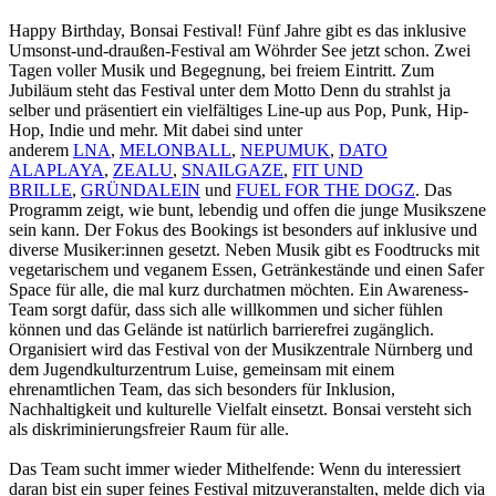
Happy Birthday, Bonsai Festival! Fünf Jahre gibt es das inklusive
Umsonst-und-draußen-Festival am Wöhrder See jetzt schon. Zwei
Tagen voller Musik und Begegnung, bei freiem Eintritt. Zum
Jubiläum steht das Festival unter dem Motto Denn du strahlst ja
selber und präsentiert ein vielfältiges Line-up aus Pop, Punk, Hip-
Hop, Indie und mehr. Mit dabei sind unter
anderem
LNA
,
MELONBALL
,
NEPUMUK
,
DATO
ALAPLAYA
,
ZEALU
,
SNAILGAZE
,
FIT UND
BRILLE
,
GRÜNDALEIN
und
FUEL FOR THE DOGZ
. Das
Programm zeigt, wie bunt, lebendig und offen die junge Musikszene
sein kann. Der Fokus des Bookings ist besonders auf inklusive und
diverse Musiker:innen gesetzt. Neben Musik gibt es Foodtrucks mit
vegetarischem und veganem Essen, Getränkestände und einen Safer
Space für alle, die mal kurz durchatmen möchten. Ein Awareness-
Team sorgt dafür, dass sich alle willkommen und sicher fühlen
können und das Gelände ist natürlich barrierefrei zugänglich.
Organisiert wird das Festival von der Musikzentrale Nürnberg und
dem Jugendkulturzentrum Luise, gemeinsam mit einem
ehrenamtlichen Team, das sich besonders für Inklusion,
Nachhaltigkeit und kulturelle Vielfalt einsetzt. Bonsai versteht sich
als diskriminierungsfreier Raum für alle.
Das Team sucht immer wieder Mithelfende: Wenn du interessiert
daran bist ein super feines Festival mitzuveranstalten, melde dich via