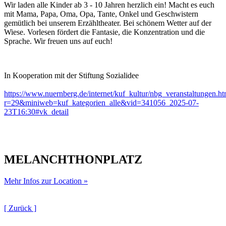
Wir laden alle Kinder ab 3 - 10 Jahren herzlich ein! Macht es euch
mit Mama, Papa, Oma, Opa, Tante, Onkel und Geschwistern
gemütlich bei unserem Erzähltheater. Bei schönem Wetter auf der
Wiese. Vorlesen fördert die Fantasie, die Konzentration und die
Sprache. Wir freuen uns auf euch!
In Kooperation mit der Stiftung Sozialidee
https://www.nuernberg.de/internet/kuf_kultur/nbg_veranstaltungen.ht
r=29&miniweb=kuf_kategorien_alle&vid=341056_2025-07-
23T16:30#vk_detail
MELANCHTHONPLATZ
Mehr Infos zur Location »
[ Zurück ]