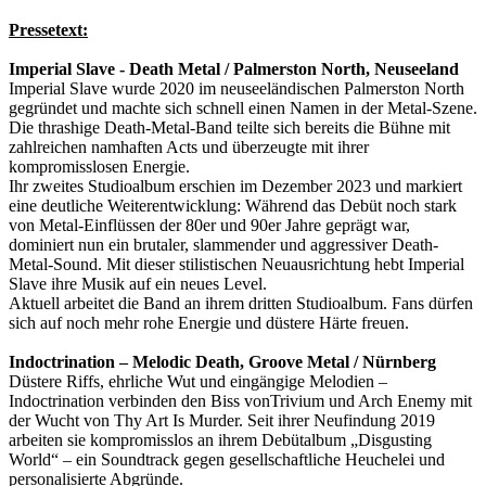
Pressetext:
Imperial Slave - Death Metal / Palmerston North, Neuseeland
Imperial Slave wurde 2020 im neuseeländischen Palmerston North
gegründet und machte sich schnell einen Namen in der Metal-Szene.
Die thrashige Death-Metal-Band teilte sich bereits die Bühne mit
zahlreichen namhaften Acts und überzeugte mit ihrer
kompromisslosen Energie.
Ihr zweites Studioalbum erschien im Dezember 2023 und markiert
eine deutliche Weiterentwicklung: Während das Debüt noch stark
von Metal-Einflüssen der 80er und 90er Jahre geprägt war,
dominiert nun ein brutaler, slammender und aggressiver Death-
Metal-Sound. Mit dieser stilistischen Neuausrichtung hebt Imperial
Slave ihre Musik auf ein neues Level.
Aktuell arbeitet die Band an ihrem dritten Studioalbum. Fans dürfen
sich auf noch mehr rohe Energie und düstere Härte freuen.
Indoctrination – Melodic Death, Groove Metal / Nürnberg
Düstere Riffs, ehrliche Wut und eingängige Melodien –
Indoctrination verbinden den Biss vonTrivium und Arch Enemy mit
der Wucht von Thy Art Is Murder. Seit ihrer Neufindung 2019
arbeiten sie kompromisslos an ihrem Debütalbum „Disgusting
World“ – ein Soundtrack gegen gesellschaftliche Heuchelei und
personalisierte Abgründe.