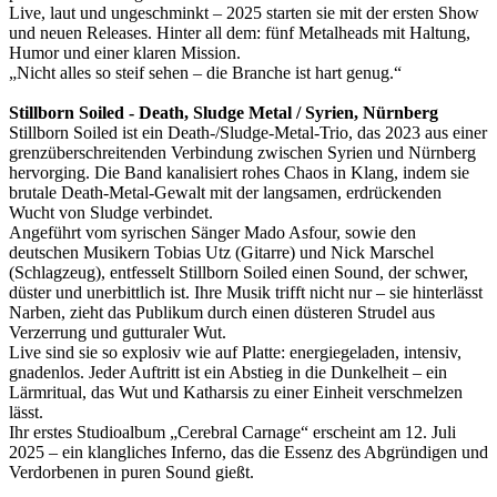
Live, laut und ungeschminkt – 2025 starten sie mit der ersten Show
und neuen Releases. Hinter all dem: fünf Metalheads mit Haltung,
Humor und einer klaren Mission.
„Nicht alles so steif sehen – die Branche ist hart genug.“
Stillborn Soiled - Death, Sludge Metal / Syrien, Nürnberg
Stillborn Soiled ist ein Death-/Sludge-Metal-Trio, das 2023 aus einer
grenzüberschreitenden Verbindung zwischen Syrien und Nürnberg
hervorging. Die Band kanalisiert rohes Chaos in Klang, indem sie
brutale Death-Metal-Gewalt mit der langsamen, erdrückenden
Wucht von Sludge verbindet.
Angeführt vom syrischen Sänger Mado Asfour, sowie den
deutschen Musikern Tobias Utz (Gitarre) und Nick Marschel
(Schlagzeug), entfesselt Stillborn Soiled einen Sound, der schwer,
düster und unerbittlich ist. Ihre Musik trifft nicht nur – sie hinterlässt
Narben, zieht das Publikum durch einen düsteren Strudel aus
Verzerrung und gutturaler Wut.
Live sind sie so explosiv wie auf Platte: energiegeladen, intensiv,
gnadenlos. Jeder Auftritt ist ein Abstieg in die Dunkelheit – ein
Lärmritual, das Wut und Katharsis zu einer Einheit verschmelzen
lässt.
Ihr erstes Studioalbum „Cerebral Carnage“ erscheint am 12. Juli
2025 – ein klangliches Inferno, das die Essenz des Abgründigen und
Verdorbenen in puren Sound gießt.