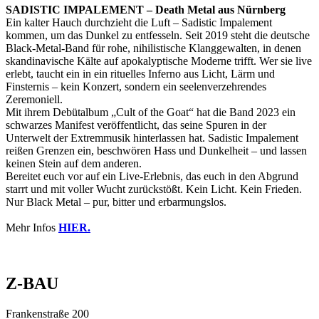
SADISTIC IMPALEMENT – Death Metal aus Nürnberg
Ein kalter Hauch durchzieht die Luft – Sadistic Impalement
kommen, um das Dunkel zu entfesseln. Seit 2019 steht die deutsche
Black-Metal-Band für rohe, nihilistische Klanggewalten, in denen
skandinavische Kälte auf apokalyptische Moderne trifft. Wer sie live
erlebt, taucht ein in ein rituelles Inferno aus Licht, Lärm und
Finsternis – kein Konzert, sondern ein seelenverzehrendes
Zeremoniell.
Mit ihrem Debütalbum „Cult of the Goat“ hat die Band 2023 ein
schwarzes Manifest veröffentlicht, das seine Spuren in der
Unterwelt der Extremmusik hinterlassen hat. Sadistic Impalement
reißen Grenzen ein, beschwören Hass und Dunkelheit – und lassen
keinen Stein auf dem anderen.
Bereitet euch vor auf ein Live-Erlebnis, das euch in den Abgrund
starrt und mit voller Wucht zurückstößt. Kein Licht. Kein Frieden.
Nur Black Metal – pur, bitter und erbarmungslos.
Mehr Infos
HIER.
Z-BAU
Frankenstraße 200