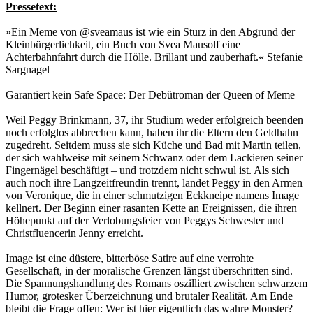
Pressetext:
»Ein Meme von @sveamaus ist wie ein Sturz in den Abgrund der
Kleinbürgerlichkeit, ein Buch von Svea Mausolf eine
Achterbahnfahrt durch die Hölle. Brillant und zauberhaft.« Stefanie
Sargnagel
Garantiert kein Safe Space: Der Debütroman der Queen of Meme
Weil Peggy Brinkmann, 37, ihr Studium weder erfolgreich beenden
noch erfolglos abbrechen kann, haben ihr die Eltern den Geldhahn
zugedreht. Seitdem muss sie sich Küche und Bad mit Martin teilen,
der sich wahlweise mit seinem Schwanz oder dem Lackieren seiner
Fingernägel beschäftigt – und trotzdem nicht schwul ist. Als sich
auch noch ihre Langzeitfreundin trennt, landet Peggy in den Armen
von Veronique, die in einer schmutzigen Eckkneipe namens Image
kellnert. Der Beginn einer rasanten Kette an Ereignissen, die ihren
Höhepunkt auf der Verlobungsfeier von Peggys Schwester und
Christfluencerin Jenny erreicht.
Image ist eine düstere, bitterböse Satire auf eine verrohte
Gesellschaft, in der moralische Grenzen längst überschritten sind.
Die Spannungshandlung des Romans oszilliert zwischen schwarzem
Humor, grotesker Überzeichnung und brutaler Realität. Am Ende
bleibt die Frage offen: Wer ist hier eigentlich das wahre Monster?