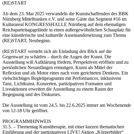
(RE)START
Ab dem 23. Mai 2025 verwandeln die Kunstschaffenden des BBK
Nürnberg Mittelfranken e.V. und seine Gäste das Segment #16 im
Kulturareal KONGRESSHALLE Nürnberg auf dem ehemaligen
Reichsparteitagsgelände in einen außergewöhnlichen Schauplatz für
eine künstlerische und kulturelle Auseinandersetzung zum Thema
(RE)START, Neubeginn.
(RE)START versteht sich als Einladung den Blick auf die
Gegenwart zu schärfen – durch die Augen der Kunst. Die
Ausstellung will Aufklärung fördern, Perspektiven eröffnen und zu
persönlichen Neuanfängen ermutigen. Kunst als Mittel der
Reflexion und als Motor eines nach vorn gerichteten Denkens. Ein
vielschichtiges Begleitprogramm mit Performances, inklusivem
Tanz, Lichtkunst, Konzerten, partizipativen Formaten und
Liveaktionen erweitert die Ausstellung zu einem Raum der
Begegnung und des Diskurses.
Die Ausstellung ist vom 24.5. bis 22.6.2025 immer am Wochenende
von 12-18 Uhr geöffnet.
PROGRAMMHINWEIS
31.5. – Thementag Kunsttherapie, mit einer kurzen thematischen
Einführung und der partizipativen LIVE! Aktion „Körperbilder“