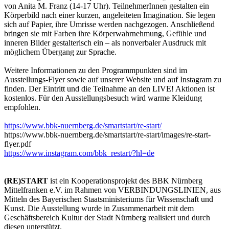
von Anita M. Franz (14-17 Uhr). TeilnehmerInnen gestalten ein
Körperbild nach einer kurzen, angeleiteten Imagination. Sie legen
sich auf Papier, ihre Umrisse werden nachgezogen. Anschließend
bringen sie mit Farben ihre Körperwahrnehmung, Gefühle und
inneren Bilder gestalterisch ein – als nonverbaler Ausdruck mit
möglichem Übergang zur Sprache.
Weitere Informationen zu den Programmpunkten sind im
Ausstellungs-Flyer sowie auf unserer Website und auf Instagram zu
finden. Der Eintritt und die Teilnahme an den LIVE! Aktionen ist
kostenlos. Für den Ausstellungsbesuch wird warme Kleidung
empfohlen.
https://www.bbk-nuernberg.de/smartstart/re-start/
https://www.bbk-nuernberg.de/smartstart/re-start/images/re-start-
flyer.pdf
https://www.instagram.com/bbk_restart/?hl=de
(RE)START
ist ein Kooperationsprojekt des BBK Nürnberg
Mittelfranken e.V. im Rahmen von VERBINDUNGSLINIEN, aus
Mitteln des Bayerischen Staatsministeriums für Wissenschaft und
Kunst. Die Ausstellung wurde in Zusammenarbeit mit dem
Geschäftsbereich Kultur der Stadt Nürnberg realisiert und durch
diesen unterstützt.