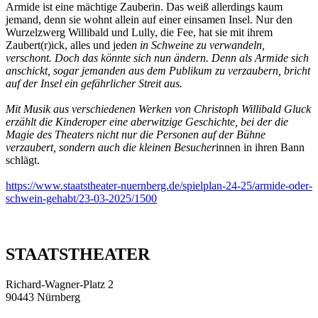
Armide ist eine mächtige Zauberin. Das weiß allerdings kaum
jemand, denn sie wohnt allein auf einer einsamen Insel. Nur den
Wurzelzwerg Willibald und Lully, die Fee, hat sie mit ihrem
Zaubert(r)ick, alles und jede
n in Schweine zu verwandeln,
verschont. Doch das könnte sich nun ändern. Denn als Armide sich
anschickt, sogar jemanden aus dem Publikum zu verzaubern, bricht
auf der Insel ein gefährlicher Streit aus.
Mit Musik aus verschiedenen Werken von Christoph Willibald Gluck
erzählt die Kinderoper eine aberwitzige Geschichte, bei der die
Magie des Theaters nicht nur die Personen auf der Bühne
verzaubert, sondern auch die kleinen Besucher
innen in ihren Bann
schlägt.
https://www.staatstheater-nuernberg.de/spielplan-24-25/armide-oder-
schwein-gehabt/23-03-2025/1500
STAATSTHEATER
Richard-Wagner-Platz 2
90443 Nürnberg