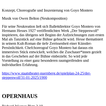
Konzept, Choreografie und Inszenierung von Goyo Montero
Musik von Owen Belton (Neukomposition)
Für seine Neukreation ließ sich Ballettdirektor Goyo Montero von
Hermann Hesses 1927 veröffentlichten Werk „Der Steppenwolf“
inspirieren, das übrigens seit Beginn der Aufzeichnungen zum ersten
Mal als Tanzstück auf eine Bühne gebracht wird. Hesse thematisiert
in seinem Kult-Roman die tiefe Zerrissenheit einer Künstler-
Persönlichkeit. Chefchoreograf Goyo Montero hat daraus ein
immersives Stück entwickelt, welches die Zuschauer*innen gezielt
in das Geschehen auf der Bühne einbezieht. So wird jede
Vorstellung zu einer ganz besonderen raumgreifenden und
individuellen Erfahrung.
https://www.staatstheater-nuernberg.de/spielplan-24-25/der-
steppenwolf/31-01-2025/1900
OPERNHAUS