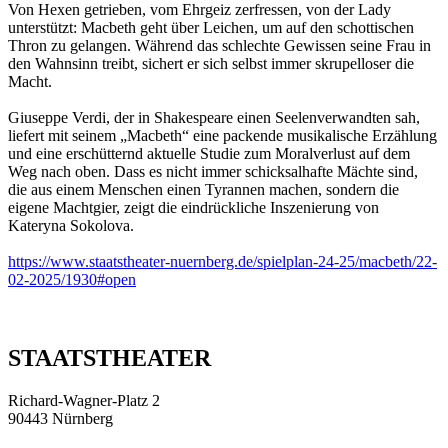
Von Hexen getrieben, vom Ehrgeiz zerfressen, von der Lady
unterstützt: Macbeth geht über Leichen, um auf den schottischen
Thron zu gelangen. Während das schlechte Gewissen seine Frau in
den Wahnsinn treibt, sichert er sich selbst immer skrupelloser die
Macht.
Giuseppe Verdi, der in Shakespeare einen Seelenverwandten sah,
liefert mit seinem „Macbeth“ eine packende musikalische Erzählung
und eine erschütternd aktuelle Studie zum Moralverlust auf dem
Weg nach oben. Dass es nicht immer schicksalhafte Mächte sind,
die aus einem Menschen einen Tyrannen machen, sondern die
eigene Machtgier, zeigt die eindrückliche Inszenierung von
Kateryna Sokolova.
https://www.staatstheater-nuernberg.de/spielplan-24-25/macbeth/22-
02-2025/1930#open
STAATSTHEATER
Richard-Wagner-Platz 2
90443 Nürnberg