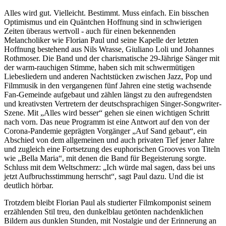
Alles wird gut. Vielleicht. Bestimmt. Muss einfach. Ein bisschen
Optimismus und ein Quäntchen Hoffnung sind in schwierigen
Zeiten überaus wertvoll - auch für einen bekennenden
Melancholiker wie Florian Paul und seine Kapelle der letzten
Hoffnung bestehend aus Nils Wrasse, Giuliano Loli und Johannes
Rothmoser. Die Band und der charismatische 29-Jährige Sänger mit
der warm-rauchigen Stimme, haben sich mit schwermütigen
Liebesliedern und anderen Nachtstücken zwischen Jazz, Pop und
Filmmusik in den vergangenen fünf Jahren eine stetig wachsende
Fan-Gemeinde aufgebaut und zählen längst zu den aufregendsten
und kreativsten Vertretern der deutschsprachigen Singer-Songwriter-
Szene. Mit „Alles wird besser“ gehen sie einen wichtigen Schritt
nach vorn. Das neue Programm ist eine Antwort auf den von der
Corona-Pandemie geprägten Vorgänger „Auf Sand gebaut“, ein
Abschied von dem allgemeinen und auch privaten Tief jener Jahre
und zugleich eine Fortsetzung des euphorischen Grooves von Titeln
wie „Bella Maria“, mit denen die Band für Begeisterung sorgte.
Schluss mit dem Weltschmerz: „Ich würde mal sagen, dass bei uns
jetzt Aufbruchsstimmung herrscht“, sagt Paul dazu. Und die ist
deutlich hörbar.
Trotzdem bleibt Florian Paul als studierter Filmkomponist seinem
erzählenden Stil treu, den dunkelblau getönten nachdenklichen
Bildern aus dunklen Stunden, mit Nostalgie und der Erinnerung an