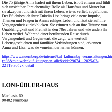
Die 75-jährige Anna hadert mit ihrem Leben, ist oft einsam und fühlt
sich unsichtbar. Ihre ehemalige Rolle als Hausfrau und Mutter hat
sie akzeptiert und sich mit ihrem Leben, wie es verlief, abgefunden.
Der Pflichtbesuch ihrer Enkelin Lisa bringt viele neue Impulse,
Themen und Fragen in Annas ruhiges Leben und lässt sie auf ihre
Vergangenheit zurückblicken. Sie erinnert sich an ihre Träume von
Unabhängigkeit und Freiheit in den 70er Jahren und wie anders ihr
Leben verlief. Während einer berührenden Reise durch
Vergangenheit und Gegenwart, die zeigt, wie wertvoll
Lebensgeschichten und familiäre Verbindungen sind, erkennen
Anna und Lisa, was sie voneinander lernen können.
https://www.nuernberg.de/internet/kuf_kultur/nbg_veranstaltungen.ht
r=36&miniweb=kuf_kategorien_alle&vid=296741_2025-03-
22T19:30#vk_detail
LONI-ÜBLER-HAUS
Marthastr. 60
90482 Nürnberg