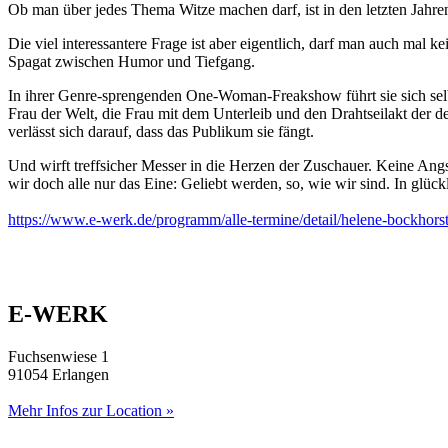
Ob man über jedes Thema Witze machen darf, ist in den letzten Jahren
Die viel interessantere Frage ist aber eigentlich, darf man auch ma
Spagat zwischen Humor und Tiefgang.
In ihrer Genre-sprengenden One-Woman-Freakshow führt sie sich selber
Frau der Welt, die Frau mit dem Unterleib und den Drahtseilakt der
verlässt sich darauf, dass das Publikum sie fängt.
Und wirft treffsicher Messer in die Herzen der Zuschauer. Keine Angs
wir doch alle nur das Eine: Geliebt werden, so, wie wir sind. In gl
https://www.e-werk.de/programm/alle-termine/detail/helene-bockhors
E-WERK
Fuchsenwiese 1
91054 Erlangen
Mehr Infos zur Location »