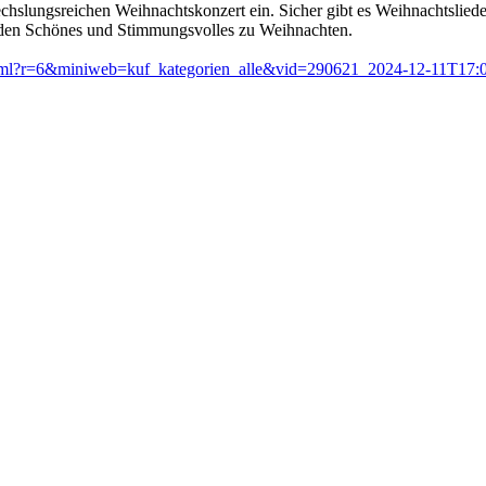
lungsreichen Weihnachtskonzert ein. Sicher gibt es Weihnachtslieder 
nden Schönes und Stimmungsvolles zu Weihnachten.
n.html?r=6&miniweb=kuf_kategorien_alle&vid=290621_2024-12-11T17:0