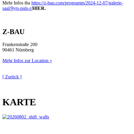
Mehr Infos tba
https://z-bau.com/programm/2024-12-07/galerie-
saal/9yrs-puls-r/
HIER.
Z-BAU
Frankenstraße 200
90461 Nürnberg
Mehr Infos zur Location »
[ Zurück ]
KARTE
This page can't load Google Maps correctly.