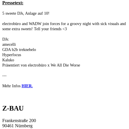
Pressetext:
5 sweete DJs, Anlage auf 10!
electrobüro and WADW join forces for a groovy night with sick visuals and
some extra sweets! Tell your friends <3
DJs:
amecelli
GDA b2b treknebelo
Hyperfocus
Kaluko
Präsentiert von electrobüro x We All Die Worse
---
Mehr Infos
HIER.
Z-BAU
Frankenstraße 200
90461 Nürnberg