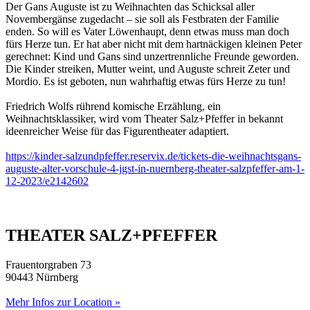
Der Gans Auguste ist zu Weihnachten das Schicksal aller
Novembergänse zugedacht – sie soll als Festbraten der Familie
enden. So will es Vater Löwenhaupt, denn etwas muss man doch
fürs Herze tun. Er hat aber nicht mit dem hartnäckigen kleinen Peter
gerechnet: Kind und Gans sind unzertrennliche Freunde geworden.
Die Kinder streiken, Mutter weint, und Auguste schreit Zeter und
Mordio. Es ist geboten, nun wahrhaftig etwas fürs Herze zu tun!
Friedrich Wolfs rührend komische Erzählung, ein
Weihnachtsklassiker, wird vom Theater Salz+Pfeffer in bekannt
ideenreicher Weise für das Figurentheater adaptiert.
https://kinder-salzundpfeffer.reservix.de/tickets-die-weihnachtsgans-
auguste-alter-vorschule-4-jgst-in-nuernberg-theater-salzpfeffer-am-1-
12-2023/e2142602
THEATER SALZ+PFEFFER
Frauentorgraben 73
90443 Nürnberg
Mehr Infos zur Location »