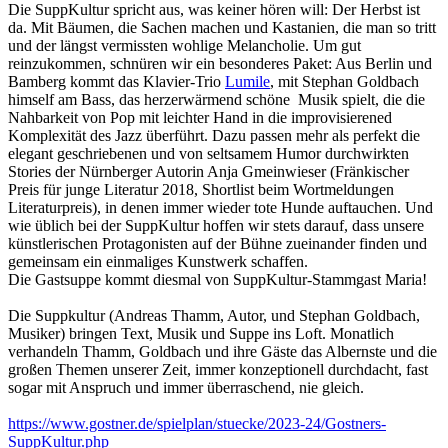
Die SuppKultur spricht aus, was keiner hören will: Der Herbst ist
da. Mit Bäumen, die Sachen machen und Kastanien, die man so tritt
und der längst vermissten wohlige Melancholie. Um gut
reinzukommen, schnüren wir ein besonderes Paket: Aus Berlin und
Bamberg kommt das Klavier-Trio
Lumile
, mit Stephan Goldbach
himself am Bass, das herzerwärmend schöne Musik spielt, die die
Nahbarkeit von Pop mit leichter Hand in die improvisierened
Komplexität des Jazz überführt. Dazu passen mehr als perfekt die
elegant geschriebenen und von seltsamem Humor durchwirkten
Stories der Nürnberger Autorin Anja Gmeinwieser (Fränkischer
Preis für junge Literatur 2018, Shortlist beim Wortmeldungen
Literaturpreis), in denen immer wieder tote Hunde auftauchen. Und
wie üblich bei der SuppKultur hoffen wir stets darauf, dass unsere
künstlerischen Protagonisten auf der Bühne zueinander finden und
gemeinsam ein einmaliges Kunstwerk schaffen.
Die Gastsuppe kommt diesmal von SuppKultur-Stammgast Maria!
Die Suppkultur (Andreas Thamm, Autor, und Stephan Goldbach,
Musiker) bringen Text, Musik und Suppe ins Loft. Monatlich
verhandeln Thamm, Goldbach und ihre Gäste das Albernste und die
großen Themen unserer Zeit, immer konzeptionell durchdacht, fast
sogar mit Anspruch und immer überraschend, nie gleich.
https://www.gostner.de/spielplan/stuecke/2023-24/Gostners-
SuppKultur.php