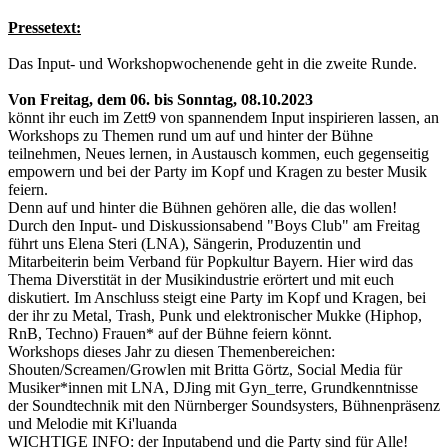
Pressetext:
Das Input- und Workshopwochenende geht in die zweite Runde.
Von Freitag, dem 06. bis Sonntag, 08.10.2023
könnt ihr euch im Zett9 von spannendem Input inspirieren lassen, an
Workshops zu Themen rund um auf und hinter der Bühne
teilnehmen, Neues lernen, in Austausch kommen, euch gegenseitig
empowern und bei der Party im Kopf und Kragen zu bester Musik
feiern.
Denn auf und hinter die Bühnen gehören alle, die das wollen!
Durch den Input- und Diskussionsabend "Boys Club" am Freitag
führt uns Elena Steri (LNA), Sängerin, Produzentin und
Mitarbeiterin beim Verband für Popkultur Bayern. Hier wird das
Thema Diverstität in der Musikindustrie erörtert und mit euch
diskutiert. Im Anschluss steigt eine Party im Kopf und Kragen, bei
der ihr zu Metal, Trash, Punk und elektronischer Mukke (Hiphop,
RnB, Techno) Frauen* auf der Bühne feiern könnt.
Workshops dieses Jahr zu diesen Themenbereichen:
Shouten/Screamen/Growlen mit Britta Görtz, Social Media für
Musiker*innen mit LNA, DJing mit Gyn_terre, Grundkenntnisse
der Soundtechnik mit den Nürnberger Soundsysters, Bühnenpräsenz
und Melodie mit Ki'luanda
WICHTIGE INFO: der Inputabend und die Party sind für Alle!