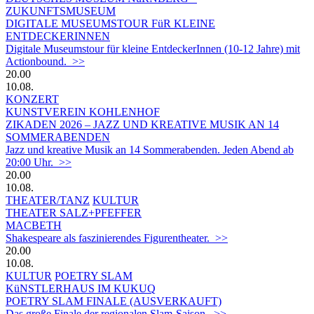
ZUKUNFTSMUSEUM
DIGITALE MUSEUMSTOUR FüR KLEINE
ENTDECKERINNEN
Digitale Museumstour für kleine EntdeckerInnen (10-12 Jahre) mit
Actionbound. >>
20.00
10.08.
KONZERT
KUNSTVEREIN KOHLENHOF
ZIKADEN 2026 – JAZZ UND KREATIVE MUSIK AN 14
SOMMERABENDEN
Jazz und kreative Musik an 14 Sommerabenden. Jeden Abend ab
20:00 Uhr. >>
20.00
10.08.
THEATER/TANZ
KULTUR
THEATER SALZ+PFEFFER
MACBETH
Shakespeare als faszinierendes Figurentheater. >>
20.00
10.08.
KULTUR
POETRY SLAM
KüNSTLERHAUS IM KUKUQ
POETRY SLAM FINALE (AUSVERKAUFT)
Das große Finale der regionalen Slam-Saison. >>