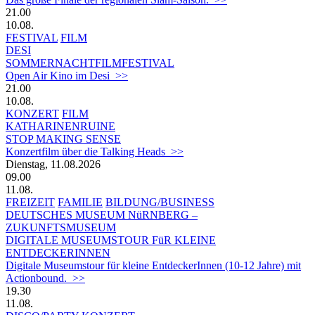
21.00
10.08.
FESTIVAL
FILM
DESI
SOMMERNACHTFILMFESTIVAL
Open Air Kino im Desi >>
21.00
10.08.
KONZERT
FILM
KATHARINENRUINE
STOP MAKING SENSE
Konzertfilm über die Talking Heads >>
Dienstag, 11.08.2026
09.00
11.08.
FREIZEIT
FAMILIE
BILDUNG/BUSINESS
DEUTSCHES MUSEUM NüRNBERG –
ZUKUNFTSMUSEUM
DIGITALE MUSEUMSTOUR FüR KLEINE
ENTDECKERINNEN
Digitale Museumstour für kleine EntdeckerInnen (10-12 Jahre) mit
Actionbound. >>
19.30
11.08.