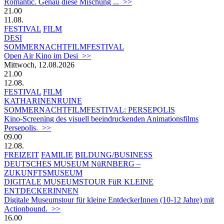
Romantic. Genau diese Mischung ... >>
21.00
11.08.
FESTIVAL
FILM
DESI
SOMMERNACHTFILMFESTIVAL
Open Air Kino im Desi >>
Mittwoch, 12.08.2026
21.00
12.08.
FESTIVAL
FILM
KATHARINENRUINE
SOMMERNACHTFILMFESTIVAL: PERSEPOLIS
Kino-Screening des visuell beeindruckenden Animationsfilms
Persepolis. >>
09.00
12.08.
FREIZEIT
FAMILIE
BILDUNG/BUSINESS
DEUTSCHES MUSEUM NüRNBERG –
ZUKUNFTSMUSEUM
DIGITALE MUSEUMSTOUR FüR KLEINE
ENTDECKERINNEN
Digitale Museumstour für kleine EntdeckerInnen (10-12 Jahre) mit
Actionbound. >>
16.00