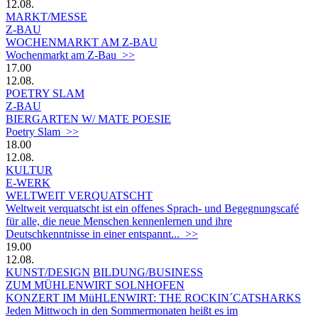
12.08.
MARKT/MESSE
Z-BAU
WOCHENMARKT AM Z-BAU
Wochenmarkt am Z-Bau >>
17.00
12.08.
POETRY SLAM
Z-BAU
BIERGARTEN W/ MATE POESIE
Poetry Slam >>
18.00
12.08.
KULTUR
E-WERK
WELTWEIT VERQUATSCHT
Weltweit verquatscht ist ein offenes Sprach- und Begegnungscafé
für alle, die neue Menschen kennenlernen und ihre
Deutschkenntnisse in einer entspannt... >>
19.00
12.08.
KUNST/DESIGN
BILDUNG/BUSINESS
ZUM MÜHLENWIRT SOLNHOFEN
KONZERT IM MüHLENWIRT: THE ROCKIN´CATSHARKS
Jeden Mittwoch in den Sommermonaten heißt es im