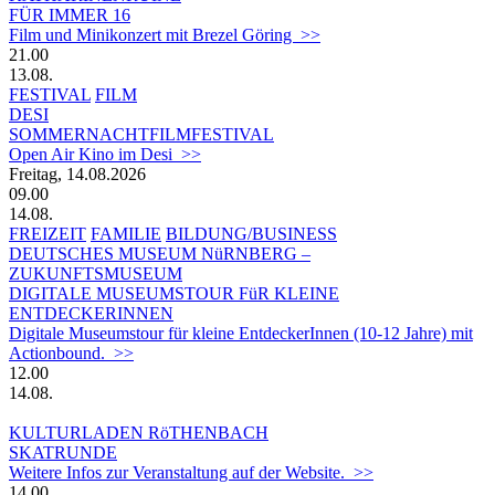
FÜR IMMER 16
Film und Minikonzert mit Brezel Göring >>
21.00
13.08.
FESTIVAL
FILM
DESI
SOMMERNACHTFILMFESTIVAL
Open Air Kino im Desi >>
Freitag, 14.08.2026
09.00
14.08.
FREIZEIT
FAMILIE
BILDUNG/BUSINESS
DEUTSCHES MUSEUM NüRNBERG –
ZUKUNFTSMUSEUM
DIGITALE MUSEUMSTOUR FüR KLEINE
ENTDECKERINNEN
Digitale Museumstour für kleine EntdeckerInnen (10-12 Jahre) mit
Actionbound. >>
12.00
14.08.
KULTURLADEN RöTHENBACH
SKATRUNDE
Weitere Infos zur Veranstaltung auf der Website. >>
14.00