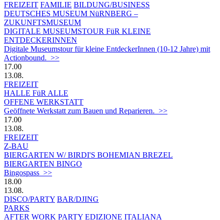
FREIZEIT
FAMILIE
BILDUNG/BUSINESS
DEUTSCHES MUSEUM NüRNBERG –
ZUKUNFTSMUSEUM
DIGITALE MUSEUMSTOUR FüR KLEINE
ENTDECKERINNEN
Digitale Museumstour für kleine EntdeckerInnen (10-12 Jahre) mit
Actionbound. >>
17.00
13.08.
FREIZEIT
HALLE FüR ALLE
OFFENE WERKSTATT
Geöffnete Werkstatt zum Bauen und Reparieren. >>
17.00
13.08.
FREIZEIT
Z-BAU
BIERGARTEN W/ BIRDI'S BOHEMIAN BREZEL
BIERGARTEN BINGO
Bingospass >>
18.00
13.08.
DISCO/PARTY
BAR/DJING
PARKS
AFTER WORK PARTY EDIZIONE ITALIANA