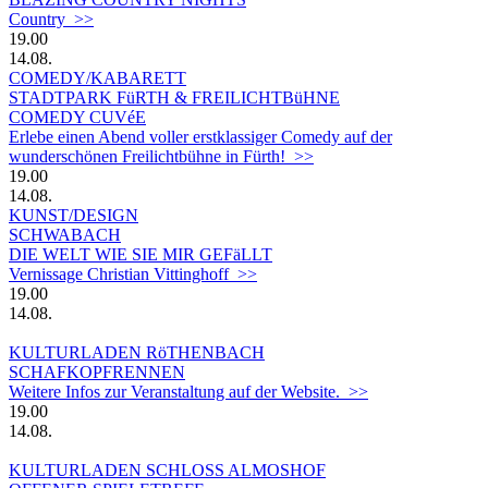
Country >>
19.00
14.08.
COMEDY/KABARETT
STADTPARK FüRTH & FREILICHTBüHNE
COMEDY CUVéE
Erlebe einen Abend voller erstklassiger Comedy auf der
wunderschönen Freilichtbühne in Fürth! >>
19.00
14.08.
KUNST/DESIGN
SCHWABACH
DIE WELT WIE SIE MIR GEFäLLT
Vernissage Christian Vittinghoff >>
19.00
14.08.
KULTURLADEN RöTHENBACH
SCHAFKOPFRENNEN
Weitere Infos zur Veranstaltung auf der Website. >>
19.00
14.08.
KULTURLADEN SCHLOSS ALMOSHOF