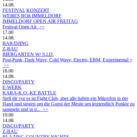
14.08.
FESTIVAL
KONZERT
WEIßES ROß IMMELDORF
IMMELDORF OPEN AIR FREITAG
Festival Open Air >>
17.00
14.08.
BAR/DJING
Z-BAU
BIERGARTEN W/ S.I.D.
Post-Punk, Dark Wave, Cold Wave, Electro, EBM, Experimental +
>>
18.00
14.08.
DISCO/PARTY
E-WERK
KARA-K.O.-KE BATTLE
Stell dir vor es ist Fight Club, aber alle haben ein Mikrofon in der
Hand und singen um die Gunst der Meute um letztendlich Punkte zu
sammeln und in d... >>
19.00
14.08.
DISCO/PARTY
Z-BAU
BLAZING COUNTRY NIGHTS