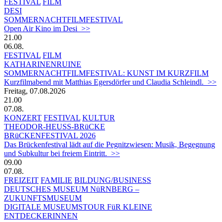
FESTIVAL
FILM
DESI
SOMMERNACHTFILMFESTIVAL
Open Air Kino im Desi >>
21.00
06.08.
FESTIVAL
FILM
KATHARINENRUINE
SOMMERNACHTFILMFESTIVAL: KUNST IM KURZFILM
Kurzfilmabend mit Matthias Egersdörfer und Claudia Schleindl. >>
Freitag, 07.08.2026
21.00
07.08.
KONZERT
FESTIVAL
KULTUR
THEODOR-HEUSS-BRüCKE
BRüCKENFESTIVAL 2026
Das Brückenfestival lädt auf die Pegnitzwiesen: Musik, Begegnung
und Subkultur bei freiem Eintritt. >>
09.00
07.08.
FREIZEIT
FAMILIE
BILDUNG/BUSINESS
DEUTSCHES MUSEUM NüRNBERG –
ZUKUNFTSMUSEUM
DIGITALE MUSEUMSTOUR FüR KLEINE
ENTDECKERINNEN