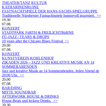
THEATER/TANZ
KULTUR
KATHARINENRUINE
FASTNACHTSPIELE DER HANS-SACHS-SPIELGRUPPE
Traditionelle Nürnberger Fastnachtspiele humorvoll inszeniert. >>
19.30
07.08.
KONZERT
STADTPARK FüRTH & FREILICHTBüHNE
FÜ-JAZZ | TEARS & DROPS
10 years after the Chicago Blues Festival >>
20.00
07.08.
KONZERT
KUNSTVEREIN KOHLENHOF
ZIKADEN 2026 – JAZZ UND KREATIVE MUSIK AN 14
SOMMERABENDEN
Jazz und kreative Musik an 14 Sommerabenden. Jeden Abend ab
20:00 Uhr. >>
20.00
07.08.
BAR/DJING
MITTE SOUNDBAR
AFTERWORK HOUSE & DRINKS
House-Beats und leckere Drinks. >>
20.30