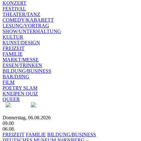
KONZERT
FESTIVAL
THEATER/TANZ
COMEDY/KABARETT
LESUNG/VORTRAG
SHOW/UNTERHALTUNG
KULTUR
KUNST/DESIGN
FREIZEIT
FAMILIE
MARKT/MESSE
ESSEN/TRINKEN
BILDUNG/BUSINESS
BAR/DJING
FILM
POETRY SLAM
KNEIPEN QUIZ
QUEER
Donnerstag, 06.08.2026
09.00
06.08.
FREIZEIT
FAMILIE
BILDUNG/BUSINESS
DEUTSCHES MUSEUM NüRNBERG –