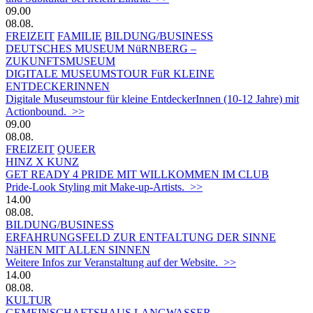
09.00
08.08.
FREIZEIT
FAMILIE
BILDUNG/BUSINESS
DEUTSCHES MUSEUM NüRNBERG –
ZUKUNFTSMUSEUM
DIGITALE MUSEUMSTOUR FüR KLEINE
ENTDECKERINNEN
Digitale Museumstour für kleine EntdeckerInnen (10-12 Jahre) mit
Actionbound. >>
09.00
08.08.
FREIZEIT
QUEER
HINZ X KUNZ
GET READY 4 PRIDE MIT WILLKOMMEN IM CLUB
Pride-Look Styling mit Make-up-Artists. >>
14.00
08.08.
BILDUNG/BUSINESS
ERFAHRUNGSFELD ZUR ENTFALTUNG DER SINNE
NäHEN MIT ALLEN SINNEN
Weitere Infos zur Veranstaltung auf der Website. >>
14.00
08.08.
KULTUR
GEMEINSCHAFTSHAUS LANGWASSER