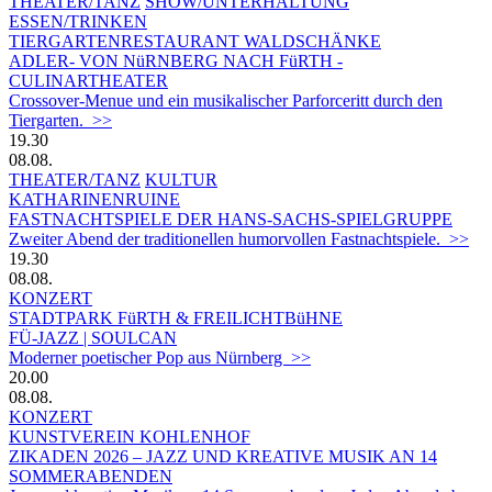
THEATER/TANZ
SHOW/UNTERHALTUNG
ESSEN/TRINKEN
TIERGARTEN­RESTAURANT WALDSCHÄNKE
ADLER- VON NüRNBERG NACH FüRTH -
CULINARTHEATER
Crossover-Menue und ein musikalischer Parforceritt durch den
Tiergarten. >>
19.30
08.08.
THEATER/TANZ
KULTUR
KATHARINENRUINE
FASTNACHTSPIELE DER HANS-SACHS-SPIELGRUPPE
Zweiter Abend der traditionellen humorvollen Fastnachtspiele. >>
19.30
08.08.
KONZERT
STADTPARK FüRTH & FREILICHTBüHNE
FÜ-JAZZ | SOULCAN
Moderner poetischer Pop aus Nürnberg >>
20.00
08.08.
KONZERT
KUNSTVEREIN KOHLENHOF
ZIKADEN 2026 – JAZZ UND KREATIVE MUSIK AN 14
SOMMERABENDEN