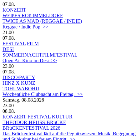
07.08.
KONZERT
WEIßES ROß IMMELDORF
TWICE AS MAD (REGGAE / INDIE)
Reggae / Indie Pop >>
21.00
07.08.
FESTIVAL
FILM
DESI
SOMMERNACHTFILMFESTIVAL
Open Air Kino im Desi >>
23.00
07.08.
DISCO/PARTY
HINZ X KUNZ
TOHUWABOHU
Wöchentliche Clubnacht am Freitag. >>
Samstag, 08.08.2026
23.00
08.08.
KONZERT
FESTIVAL
KULTUR
THEODOR-HEUSS-BRüCKE
BRüCKENFESTIVAL 2026
Das Brückenfestival lädt auf die Pegnitzwiesen: Musik, Begegnung
und Subkultur bei freiem Eintritt. >>