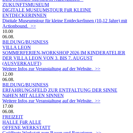
ZUKUNFTSMUSEUM
DIGITALE MUSEUMSTOUR FüR KLEINE
ENTDECKERINNEN
Digitale Museumstour für kleine EntdeckerInnen (10-12 Jahre) mit
Actionbound. >>
10.00
06.08.
BILDUNG/BUSINESS
VILLA LEON
SOMMERFERIEN-WORKSHOP 2026 IM KINDERATELIER
DER VILLA LEON VON 3. BIS 7. AUGUST
(AUSVERKAUFT)
Weitere Infos zur Veranstaltung auf der Website. >>
12.00
06.08.
BILDUNG/BUSINESS
ERFAHRUNGSFELD ZUR ENTFALTUNG DER SINNE
NäHEN MIT ALLEN SINNEN
Weitere Infos zur Veranstaltung auf der Website. >>
17.00
06.08.
FREIZEIT
HALLE FüR ALLE
OFFENE WERKSTATT
Geöffnete Werkstatt zum Bauen und Reparieren. >>