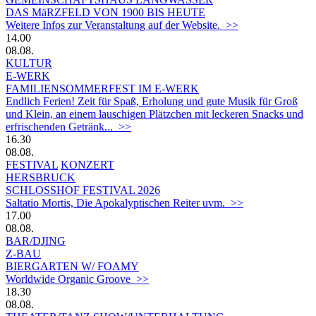
DAS MäRZFELD VON 1900 BIS HEUTE
Weitere Infos zur Veranstaltung auf der Website. >>
14.00
08.08.
KULTUR
E-WERK
FAMILIENSOMMERFEST IM E-WERK
Endlich Ferien! Zeit für Spaß, Erholung und gute Musik für Groß
und Klein, an einem lauschigen Plätzchen mit leckeren Snacks und
erfrischenden Getränk... >>
16.30
08.08.
FESTIVAL
KONZERT
HERSBRUCK
SCHLOSSHOF FESTIVAL 2026
Saltatio Mortis, Die Apokalyptischen Reiter uvm. >>
17.00
08.08.
BAR/DJING
Z-BAU
BIERGARTEN W/ FOAMY
Worldwide Organic Groove >>
18.30
08.08.