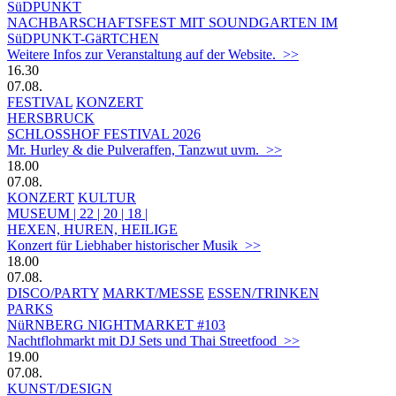
SüDPUNKT
NACHBARSCHAFTSFEST MIT SOUNDGARTEN IM
SüDPUNKT-GäRTCHEN
Weitere Infos zur Veranstaltung auf der Website. >>
16.30
07.08.
FESTIVAL
KONZERT
HERSBRUCK
SCHLOSSHOF FESTIVAL 2026
Mr. Hurley & die Pulveraffen, Tanzwut uvm. >>
18.00
07.08.
KONZERT
KULTUR
MUSEUM | 22 | 20 | 18 |
HEXEN, HUREN, HEILIGE
Konzert für Liebhaber historischer Musik >>
18.00
07.08.
DISCO/PARTY
MARKT/MESSE
ESSEN/TRINKEN
PARKS
NüRNBERG NIGHTMARKET #103
Nachtflohmarkt mit DJ Sets und Thai Streetfood >>
19.00
07.08.
KUNST/DESIGN