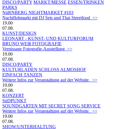
DISCO/PARTY
MARKT/MESSE
ESSEN/TRINKEN
PARKS
NüRNBERG NIGHTMARKET #103
Nachtflohmarkt mit DJ Sets und Thai Streetfood >>
19.00
07.08.
KUNST/DESIGN
LEONART - KUNST- UND KULTURFORUM
BRUNO WEIß FOTOGRAFIE
Vernissage Fotografie-Ausstellung >>
19.00
07.08.
DISCO/PARTY
KULTURLADEN SCHLOSS ALMOSHOF
EINFACH TANZEN
Weitere Infos zur Veranstaltung auf der Website. >>
19.00
07.08.
KONZERT
SüDPUNKT
SOUNDGARTEN MIT SECRET SONG SERVICE
Weitere Infos zur Veranstaltung auf der Website. >>
19.00
07.08.
SHOW/UNTERHALTUNG