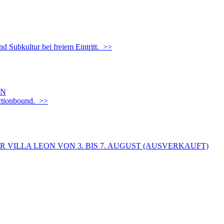
d Subkultur bei freiem Eintritt. >>
EN
Actionbound. >>
 VILLA LEON VON 3. BIS 7. AUGUST (AUSVERKAUFT)