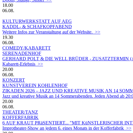
18.00
06.08.
KULTURWERKSTATT AUF AEG
KADDL- & SCHAFKOPFABEND
Weitere Infos zur Veranstaltung auf der Website. >>
19.30
06.08.
COMEDY/KABARETT
SERENADENHOF
GERHARD POLT & DIE WELL BRÜDER - ZUSATZTERMIN 
Kabarett-Erlebnis >>
20.00
06.08.
KONZERT
KUNSTVEREIN KOHLENHOF
ZIKADEN 2026 – JAZZ UND KREATIVE MUSIK AN 14 S
Jazz und kreative Musik an 14 Sommerabenden. Jeden Abend ab 20:
20.00
06.08.
THEATER/TANZ
KOFFERFABRIK
6 AUF KRAUT PRäSENTIERT... "MIT KüNSTLERISCHER IN
Improtheater-Show an jedem 6. eines Monats in der Kofferfabrik >>