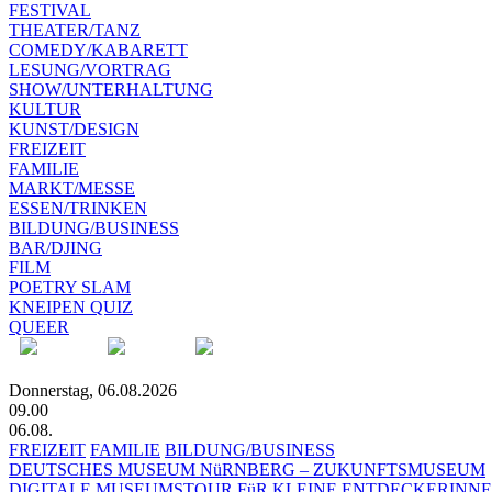
FESTIVAL
THEATER/TANZ
COMEDY/KABARETT
LESUNG/VORTRAG
SHOW/UNTERHALTUNG
KULTUR
KUNST/DESIGN
FREIZEIT
FAMILIE
MARKT/MESSE
ESSEN/TRINKEN
BILDUNG/BUSINESS
BAR/DJING
FILM
POETRY SLAM
KNEIPEN QUIZ
QUEER
Donnerstag, 06.08.2026
09.00
06.08.
FREIZEIT
FAMILIE
BILDUNG/BUSINESS
DEUTSCHES MUSEUM NüRNBERG – ZUKUNFTSMUSEUM
DIGITALE MUSEUMSTOUR FüR KLEINE ENTDECKERINN