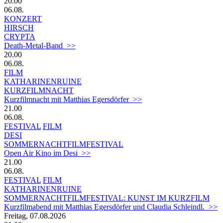
20.00
06.08.
KONZERT
HIRSCH
CRYPTA
Death-Metal-Band >>
20.00
06.08.
FILM
KATHARINENRUINE
KURZFILMNACHT
Kurzfilmnacht mit Matthias Egersdörfer >>
21.00
06.08.
FESTIVAL
FILM
DESI
SOMMERNACHTFILMFESTIVAL
Open Air Kino im Desi >>
21.00
06.08.
FESTIVAL
FILM
KATHARINENRUINE
SOMMERNACHTFILMFESTIVAL: KUNST IM KURZFILM
Kurzfilmabend mit Matthias Egersdörfer und Claudia Schleindl. >>
Freitag, 07.08.2026