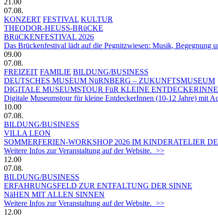
21.00
07.08.
KONZERT
FESTIVAL
KULTUR
THEODOR-HEUSS-BRüCKE
BRüCKENFESTIVAL 2026
Das Brückenfestival lädt auf die Pegnitzwiesen: Musik, Begegnung un
09.00
07.08.
FREIZEIT
FAMILIE
BILDUNG/BUSINESS
DEUTSCHES MUSEUM NüRNBERG – ZUKUNFTSMUSEUM
DIGITALE MUSEUMSTOUR FüR KLEINE ENTDECKERINN
Digitale Museumstour für kleine EntdeckerInnen (10-12 Jahre) mit 
10.00
07.08.
BILDUNG/BUSINESS
VILLA LEON
SOMMERFERIEN-WORKSHOP 2026 IM KINDERATELIER DER
Weitere Infos zur Veranstaltung auf der Website. >>
12.00
07.08.
BILDUNG/BUSINESS
ERFAHRUNGSFELD ZUR ENTFALTUNG DER SINNE
NäHEN MIT ALLEN SINNEN
Weitere Infos zur Veranstaltung auf der Website. >>
12.00