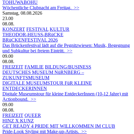
TOHUWABOHU
Wöchentliche Clubnacht am Freitag. >>
Samstag, 08.08.2026
23.00
08.08.
KONZERT
FESTIVAL
KULTUR
THEODOR-HEUSS-BRüCKE
BRüCKENFESTIVAL 2026
Das Brückenfestival lädt auf die Pegnitzwiesen: Musik, Begegnung
und Subkultur bei freiem Eintritt. >>
09.00
08.08.
FREIZEIT
FAMILIE
BILDUNG/BUSINESS
DEUTSCHES MUSEUM NüRNBERG –
ZUKUNFTSMUSEUM
DIGITALE MUSEUMSTOUR FüR KLEINE
ENTDECKERINNEN
Digitale Museumstour für kleine EntdeckerInnen (10-12 Jahre) mit
Actionbound. >>
09.00
08.08.
FREIZEIT
QUEER
HINZ X KUNZ
GET READY 4 PRIDE MIT WILLKOMMEN IM CLUB
Pride-Look Styling mit Make-up-Artists. >>