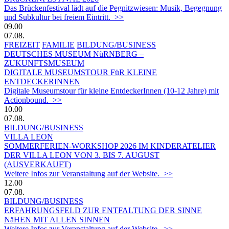
Das Brückenfestival lädt auf die Pegnitzwiesen: Musik, Begegnung
und Subkultur bei freiem Eintritt. >>
09.00
07.08.
FREIZEIT
FAMILIE
BILDUNG/BUSINESS
DEUTSCHES MUSEUM NüRNBERG –
ZUKUNFTSMUSEUM
DIGITALE MUSEUMSTOUR FüR KLEINE
ENTDECKERINNEN
Digitale Museumstour für kleine EntdeckerInnen (10-12 Jahre) mit
Actionbound. >>
10.00
07.08.
BILDUNG/BUSINESS
VILLA LEON
SOMMERFERIEN-WORKSHOP 2026 IM KINDERATELIER
DER VILLA LEON VON 3. BIS 7. AUGUST
(AUSVERKAUFT)
Weitere Infos zur Veranstaltung auf der Website. >>
12.00
07.08.
BILDUNG/BUSINESS
ERFAHRUNGSFELD ZUR ENTFALTUNG DER SINNE
NäHEN MIT ALLEN SINNEN
Weitere Infos zur Veranstaltung auf der Website. >>