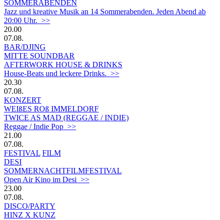
SOMMERABENDEN
Jazz und kreative Musik an 14 Sommerabenden. Jeden Abend ab
20:00 Uhr. >>
20.00
07.08.
BAR/DJING
MITTE SOUNDBAR
AFTERWORK HOUSE & DRINKS
House-Beats und leckere Drinks. >>
20.30
07.08.
KONZERT
WEIßES ROß IMMELDORF
TWICE AS MAD (REGGAE / INDIE)
Reggae / Indie Pop >>
21.00
07.08.
FESTIVAL
FILM
DESI
SOMMERNACHTFILMFESTIVAL
Open Air Kino im Desi >>
23.00
07.08.
DISCO/PARTY
HINZ X KUNZ