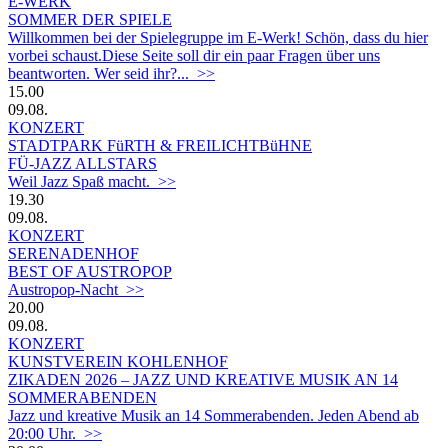
E-WERK
SOMMER DER SPIELE
Willkommen bei der Spielegruppe im E-Werk! Schön, dass du hier
vorbei schaust.Diese Seite soll dir ein paar Fragen über uns
beantworten. Wer seid ihr?... >>
15.00
09.08.
KONZERT
STADTPARK FüRTH & FREILICHTBüHNE
FÜ-JAZZ ALLSTARS
Weil Jazz Spaß macht. >>
19.30
09.08.
KONZERT
SERENADENHOF
BEST OF AUSTROPOP
Austropop-Nacht >>
20.00
09.08.
KONZERT
KUNSTVEREIN KOHLENHOF
ZIKADEN 2026 – JAZZ UND KREATIVE MUSIK AN 14
SOMMERABENDEN
Jazz und kreative Musik an 14 Sommerabenden. Jeden Abend ab
20:00 Uhr. >>