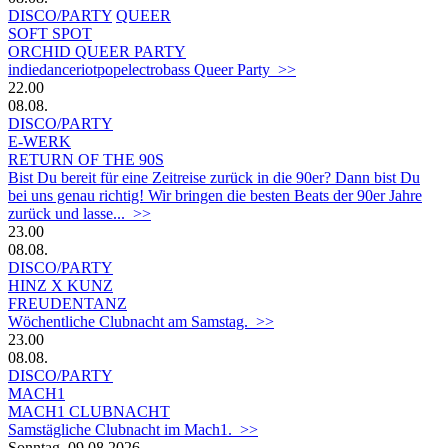
DISCO/PARTY
QUEER
SOFT SPOT
ORCHID QUEER PARTY
indiedanceriotpopelectrobass Queer Party >>
22.00
08.08.
DISCO/PARTY
E-WERK
RETURN OF THE 90S
Bist Du bereit für eine Zeitreise zurück in die 90er? Dann bist Du
bei uns genau richtig! Wir bringen die besten Beats der 90er Jahre
zurück und lasse... >>
23.00
08.08.
DISCO/PARTY
HINZ X KUNZ
FREUDENTANZ
Wöchentliche Clubnacht am Samstag. >>
23.00
08.08.
DISCO/PARTY
MACH1
MACH1 CLUBNACHT
Samstägliche Clubnacht im Mach1. >>
Sonntag, 09.08.2026