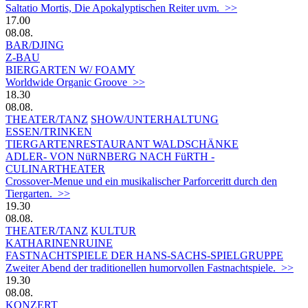
Saltatio Mortis, Die Apokalyptischen Reiter uvm. >>
17.00
08.08.
BAR/DJING
Z-BAU
BIERGARTEN W/ FOAMY
Worldwide Organic Groove >>
18.30
08.08.
THEATER/TANZ
SHOW/UNTERHALTUNG
ESSEN/TRINKEN
TIERGARTEN­RESTAURANT WALDSCHÄNKE
ADLER- VON NüRNBERG NACH FüRTH -
CULINARTHEATER
Crossover-Menue und ein musikalischer Parforceritt durch den
Tiergarten. >>
19.30
08.08.
THEATER/TANZ
KULTUR
KATHARINENRUINE
FASTNACHTSPIELE DER HANS-SACHS-SPIELGRUPPE
Zweiter Abend der traditionellen humorvollen Fastnachtspiele. >>
19.30
08.08.
KONZERT