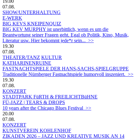
19.00
07.08.
SHOW/UNTERHALTUNG
E-WERK
BIG KEVS KNEIPENQUIZ
BIG KEV MURPHY ist unerbittlich, wenn es um die
Beantwortung seiner Fragen geht. Egal ob Politik, Kino, Musik,
Literatur usw. Hier bekommt jede*r sein... >>
19.30
07.08.
THEATER/TANZ
KULTUR
KATHARINENRUINE
FASTNACHTSPIELE DER HANS-SACHS-SPIELGRUPPE
Traditionelle Nürnberger Fastnachtspiele humorvoll inszeniert. >>
19.30
07.08.
KONZERT
STADTPARK FüRTH & FREILICHTBüHNE
FÜ-JAZZ | TEARS & DROPS
10 years after the Chicago Blues Festival >>
20.00
07.08.
KONZERT
KUNSTVEREIN KOHLENHOF
ZIKADEN 2026 – JAZZ UND KREATIVE MUSIK AN 14