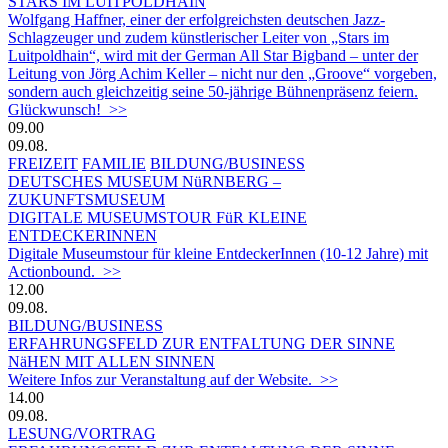
STARS IM LUITPOLDHAIN
Wolfgang Haffner, einer der erfolgreichsten deutschen Jazz-
Schlagzeuger und zudem künstlerischer Leiter von „Stars im
Luitpoldhain“, wird mit der German All Star Bigband – unter der
Leitung von Jörg Achim Keller – nicht nur den „Groove“ vorgeben,
sondern auch gleichzeitig seine 50-jährige Bühnenpräsenz feiern.
Glückwunsch! >>
09.00
09.08.
FREIZEIT
FAMILIE
BILDUNG/BUSINESS
DEUTSCHES MUSEUM NüRNBERG –
ZUKUNFTSMUSEUM
DIGITALE MUSEUMSTOUR FüR KLEINE
ENTDECKERINNEN
Digitale Museumstour für kleine EntdeckerInnen (10-12 Jahre) mit
Actionbound. >>
12.00
09.08.
BILDUNG/BUSINESS
ERFAHRUNGSFELD ZUR ENTFALTUNG DER SINNE
NäHEN MIT ALLEN SINNEN
Weitere Infos zur Veranstaltung auf der Website. >>
14.00
09.08.
LESUNG/VORTRAG