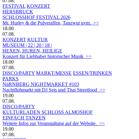
07.08.
FESTIVAL
KONZERT
HERSBRUCK
SCHLOSSHOF FESTIVAL 2026
Mr. Hurley & die Pulveraffen, Tanzwut uvm. >>
18.00
07.08.
KONZERT
KULTUR
MUSEUM | 22 | 20 | 18 |
HEXEN, HUREN, HEILIGE
Konzert für Liebhaber historischer Musik >>
18.00
07.08.
DISCO/PARTY
MARKT/MESSE
ESSEN/TRINKEN
PARKS
NüRNBERG NIGHTMARKET #103
Nachtflohmarkt mit DJ Sets und Thai Streetfood >>
19.00
07.08.
DISCO/PARTY
KULTURLADEN SCHLOSS ALMOSHOF
EINFACH TANZEN
Weitere Infos zur Veranstaltung auf der Website. >>
19.00
07.08.