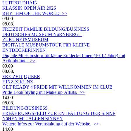
LUITPOLDHAIN
KLASSIK OPEN AIR 2026
RHYTHM OF THE WORLD >>
09.00
08.08.
FREIZEIT
FAMILIE
BILDUNG/BUSINESS
DEUTSCHES MUSEUM NüRNBERG –
ZUKUNFTSMUSEUM
DIGITALE MUSEUMSTOUR FüR KLEINE
ENTDECKERINNEN
Digitale Museumstour für kleine EntdeckerInnen (10-12 Jahre) mit
Actionbound. >>
09.00
08.08.
FREIZEIT
QUEER
HINZ X KUNZ
GET READY 4 PRIDE MIT WILLKOMMEN IM CLUB
Pride-Look Styling mit Make-up-Artists. >>
14.00
08.08.
BILDUNG/BUSINESS
ERFAHRUNGSFELD ZUR ENTFALTUNG DER SINNE
NäHEN MIT ALLEN SINNEN
Weitere Infos zur Veranstaltung auf der Website. >>
14.00