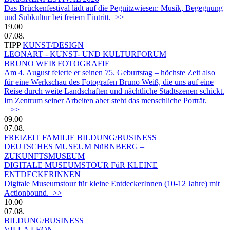
Das Brückenfestival lädt auf die Pegnitzwiesen: Musik, Begegnung
und Subkultur bei freiem Eintritt. >>
19.00
07.08.
TIPP
KUNST/DESIGN
LEONART - KUNST- UND KULTURFORUM
BRUNO WEIß FOTOGRAFIE
Am 4. August feierte er seinen 75. Geburtstag – höchste Zeit also
für eine Werkschau des Fotografen Bruno Weiß, die uns auf eine
Reise durch weite Landschaften und nächtliche Stadtszenen schickt.
Im Zentrum seiner Arbeiten aber steht das menschliche Porträt.
>>
09.00
07.08.
FREIZEIT
FAMILIE
BILDUNG/BUSINESS
DEUTSCHES MUSEUM NüRNBERG –
ZUKUNFTSMUSEUM
DIGITALE MUSEUMSTOUR FüR KLEINE
ENTDECKERINNEN
Digitale Museumstour für kleine EntdeckerInnen (10-12 Jahre) mit
Actionbound. >>
10.00
07.08.
BILDUNG/BUSINESS
VILLA LEON