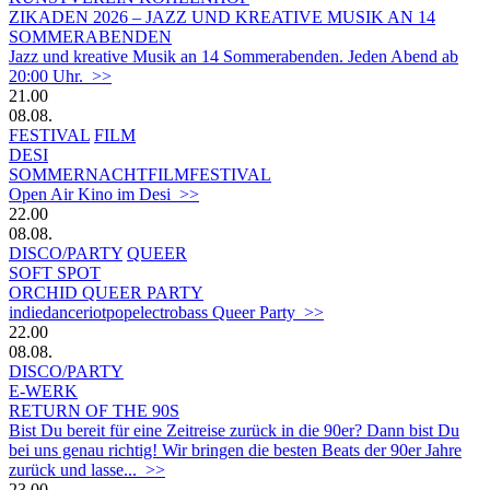
ZIKADEN 2026 – JAZZ UND KREATIVE MUSIK AN 14
SOMMERABENDEN
Jazz und kreative Musik an 14 Sommerabenden. Jeden Abend ab
20:00 Uhr. >>
21.00
08.08.
FESTIVAL
FILM
DESI
SOMMERNACHTFILMFESTIVAL
Open Air Kino im Desi >>
22.00
08.08.
DISCO/PARTY
QUEER
SOFT SPOT
ORCHID QUEER PARTY
indiedanceriotpopelectrobass Queer Party >>
22.00
08.08.
DISCO/PARTY
E-WERK
RETURN OF THE 90S
Bist Du bereit für eine Zeitreise zurück in die 90er? Dann bist Du
bei uns genau richtig! Wir bringen die besten Beats der 90er Jahre
zurück und lasse... >>
23.00