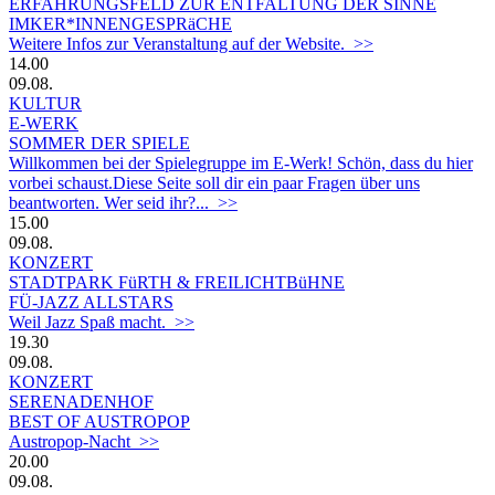
ERFAHRUNGSFELD ZUR ENTFALTUNG DER SINNE
IMKER*INNENGESPRäCHE
Weitere Infos zur Veranstaltung auf der Website. >>
14.00
09.08.
KULTUR
E-WERK
SOMMER DER SPIELE
Willkommen bei der Spielegruppe im E-Werk! Schön, dass du hier
vorbei schaust.Diese Seite soll dir ein paar Fragen über uns
beantworten. Wer seid ihr?... >>
15.00
09.08.
KONZERT
STADTPARK FüRTH & FREILICHTBüHNE
FÜ-JAZZ ALLSTARS
Weil Jazz Spaß macht. >>
19.30
09.08.
KONZERT
SERENADENHOF
BEST OF AUSTROPOP
Austropop-Nacht >>
20.00
09.08.