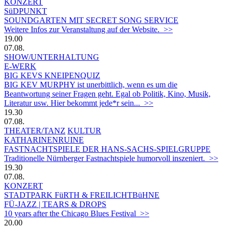
KONZERT
SüDPUNKT
SOUNDGARTEN MIT SECRET SONG SERVICE
Weitere Infos zur Veranstaltung auf der Website. >>
19.00
07.08.
SHOW/UNTERHALTUNG
E-WERK
BIG KEVS KNEIPENQUIZ
BIG KEV MURPHY ist unerbittlich, wenn es um die
Beantwortung seiner Fragen geht. Egal ob Politik, Kino, Musik,
Literatur usw. Hier bekommt jede*r sein... >>
19.30
07.08.
THEATER/TANZ
KULTUR
KATHARINENRUINE
FASTNACHTSPIELE DER HANS-SACHS-SPIELGRUPPE
Traditionelle Nürnberger Fastnachtspiele humorvoll inszeniert. >>
19.30
07.08.
KONZERT
STADTPARK FüRTH & FREILICHTBüHNE
FÜ-JAZZ | TEARS & DROPS
10 years after the Chicago Blues Festival >>
20.00