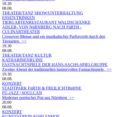
18.30
08.08.
THEATER/TANZ
SHOW/UNTERHALTUNG
ESSEN/TRINKEN
TIERGARTEN­RESTAURANT WALDSCHÄNKE
ADLER- VON NüRNBERG NACH FüRTH -
CULINARTHEATER
Crossover-Menue und ein musikalischer Parforceritt durch den
Tiergarten. >>
19.30
08.08.
THEATER/TANZ
KULTUR
KATHARINENRUINE
FASTNACHTSPIELE DER HANS-SACHS-SPIELGRUPPE
Zweiter Abend der traditionellen humorvollen Fastnachtspiele. >>
19.30
08.08.
KONZERT
STADTPARK FüRTH & FREILICHTBüHNE
FÜ-JAZZ | SOULCAN
Moderner poetischer Pop aus Nürnberg >>
20.00
08.08.
KONZERT
KUNSTVEREIN KOHLENHOF