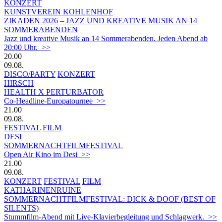
KONZERT
KUNSTVEREIN KOHLENHOF
ZIKADEN 2026 – JAZZ UND KREATIVE MUSIK AN 14
SOMMERABENDEN
Jazz und kreative Musik an 14 Sommerabenden. Jeden Abend ab
20:00 Uhr. >>
20.00
09.08.
DISCO/PARTY
KONZERT
HIRSCH
HEALTH X PERTURBATOR
Co-Headline-Europatournee >>
21.00
09.08.
FESTIVAL
FILM
DESI
SOMMERNACHTFILMFESTIVAL
Open Air Kino im Desi >>
21.00
09.08.
KONZERT
FESTIVAL
FILM
KATHARINENRUINE
SOMMERNACHTFILMFESTIVAL: DICK & DOOF (BEST OF
SILENTS)
Stummfilm-Abend mit Live-Klavierbegleitung und Schlagwerk. >>