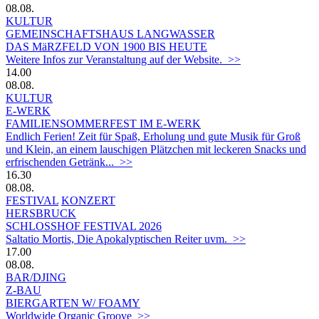
08.08.
KULTUR
GEMEINSCHAFTSHAUS LANGWASSER
DAS MäRZFELD VON 1900 BIS HEUTE
Weitere Infos zur Veranstaltung auf der Website. >>
14.00
08.08.
KULTUR
E-WERK
FAMILIENSOMMERFEST IM E-WERK
Endlich Ferien! Zeit für Spaß, Erholung und gute Musik für Groß
und Klein, an einem lauschigen Plätzchen mit leckeren Snacks und
erfrischenden Getränk... >>
16.30
08.08.
FESTIVAL
KONZERT
HERSBRUCK
SCHLOSSHOF FESTIVAL 2026
Saltatio Mortis, Die Apokalyptischen Reiter uvm. >>
17.00
08.08.
BAR/DJING
Z-BAU
BIERGARTEN W/ FOAMY
Worldwide Organic Groove >>