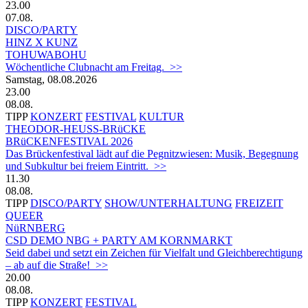
23.00
07.08.
DISCO/PARTY
HINZ X KUNZ
TOHUWABOHU
Wöchentliche Clubnacht am Freitag. >>
Samstag, 08.08.2026
23.00
08.08.
TIPP
KONZERT
FESTIVAL
KULTUR
THEODOR-HEUSS-BRüCKE
BRüCKENFESTIVAL 2026
Das Brückenfestival lädt auf die Pegnitzwiesen: Musik, Begegnung
und Subkultur bei freiem Eintritt. >>
11.30
08.08.
TIPP
DISCO/PARTY
SHOW/UNTERHALTUNG
FREIZEIT
QUEER
NüRNBERG
CSD DEMO NBG + PARTY AM KORNMARKT
Seid dabei und setzt ein Zeichen für Vielfalt und Gleichberechtigung
– ab auf die Straße! >>
20.00
08.08.
TIPP
KONZERT
FESTIVAL