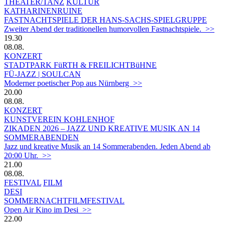
THEATER/TANZ
KULTUR
KATHARINENRUINE
FASTNACHTSPIELE DER HANS-SACHS-SPIELGRUPPE
Zweiter Abend der traditionellen humorvollen Fastnachtspiele. >>
19.30
08.08.
KONZERT
STADTPARK FüRTH & FREILICHTBüHNE
FÜ-JAZZ | SOULCAN
Moderner poetischer Pop aus Nürnberg >>
20.00
08.08.
KONZERT
KUNSTVEREIN KOHLENHOF
ZIKADEN 2026 – JAZZ UND KREATIVE MUSIK AN 14
SOMMERABENDEN
Jazz und kreative Musik an 14 Sommerabenden. Jeden Abend ab
20:00 Uhr. >>
21.00
08.08.
FESTIVAL
FILM
DESI
SOMMERNACHTFILMFESTIVAL
Open Air Kino im Desi >>
22.00