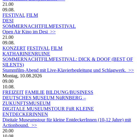
21.00
09.08.
FESTIVAL
FILM
DESI
SOMMERNACHTFILMFESTIVAL
Open Air Kino im Desi >>
21.00
09.08.
KONZERT
FESTIVAL
FILM
KATHARINENRUINE
SOMMERNACHTFILMFESTIVAL: DICK & DOOF (BEST OF
SILENTS)
Stummfilm-Abend mit Live-Klavierbegleitung und Schlagwerk. >>
Montag, 10.08.2026
09.00
10.08.
FREIZEIT
FAMILIE
BILDUNG/BUSINESS
DEUTSCHES MUSEUM NüRNBERG –
ZUKUNFTSMUSEUM
DIGITALE MUSEUMSTOUR FüR KLEINE
ENTDECKERINNEN
Digitale Museumstour für kleine EntdeckerInnen (10-12 Jahre) mit
Actionbound. >>
20.00
10.08.