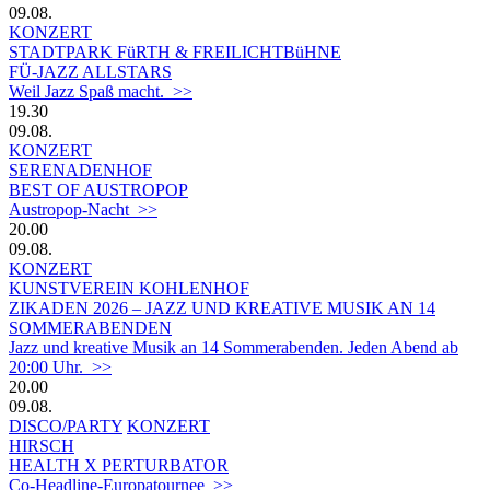
09.08.
KONZERT
STADTPARK FüRTH & FREILICHTBüHNE
FÜ-JAZZ ALLSTARS
Weil Jazz Spaß macht. >>
19.30
09.08.
KONZERT
SERENADENHOF
BEST OF AUSTROPOP
Austropop-Nacht >>
20.00
09.08.
KONZERT
KUNSTVEREIN KOHLENHOF
ZIKADEN 2026 – JAZZ UND KREATIVE MUSIK AN 14
SOMMERABENDEN
Jazz und kreative Musik an 14 Sommerabenden. Jeden Abend ab
20:00 Uhr. >>
20.00
09.08.
DISCO/PARTY
KONZERT
HIRSCH
HEALTH X PERTURBATOR
Co-Headline-Europatournee >>