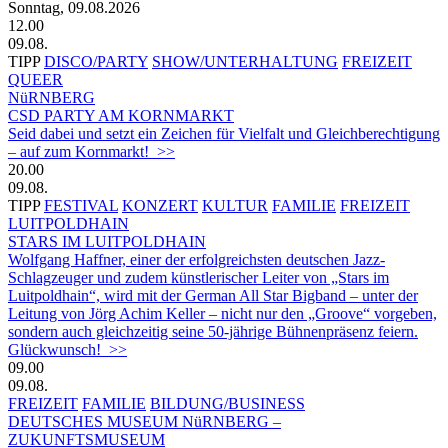
Sonntag, 09.08.2026
12.00
09.08.
TIPP
DISCO/PARTY
SHOW/UNTERHALTUNG
FREIZEIT
QUEER
NüRNBERG
CSD PARTY AM KORNMARKT
Seid dabei und setzt ein Zeichen für Vielfalt und Gleichberechtigung
– auf zum Kornmarkt! >>
20.00
09.08.
TIPP
FESTIVAL
KONZERT
KULTUR
FAMILIE
FREIZEIT
LUITPOLDHAIN
STARS IM LUITPOLDHAIN
Wolfgang Haffner, einer der erfolgreichsten deutschen Jazz-
Schlagzeuger und zudem künstlerischer Leiter von „Stars im
Luitpoldhain“, wird mit der German All Star Bigband – unter der
Leitung von Jörg Achim Keller – nicht nur den „Groove“ vorgeben,
sondern auch gleichzeitig seine 50-jährige Bühnenpräsenz feiern.
Glückwunsch! >>
09.00
09.08.
FREIZEIT
FAMILIE
BILDUNG/BUSINESS
DEUTSCHES MUSEUM NüRNBERG –
ZUKUNFTSMUSEUM