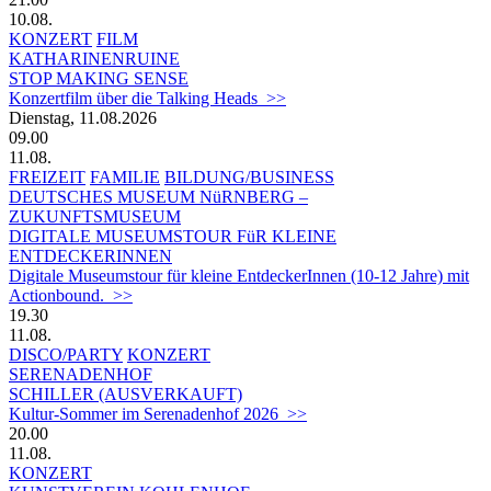
10.08.
KONZERT
FILM
KATHARINENRUINE
STOP MAKING SENSE
Konzertfilm über die Talking Heads >>
Dienstag, 11.08.2026
09.00
11.08.
FREIZEIT
FAMILIE
BILDUNG/BUSINESS
DEUTSCHES MUSEUM NüRNBERG –
ZUKUNFTSMUSEUM
DIGITALE MUSEUMSTOUR FüR KLEINE
ENTDECKERINNEN
Digitale Museumstour für kleine EntdeckerInnen (10-12 Jahre) mit
Actionbound. >>
19.30
11.08.
DISCO/PARTY
KONZERT
SERENADENHOF
SCHILLER (AUSVERKAUFT)
Kultur-Sommer im Serenadenhof 2026 >>
20.00
11.08.
KONZERT