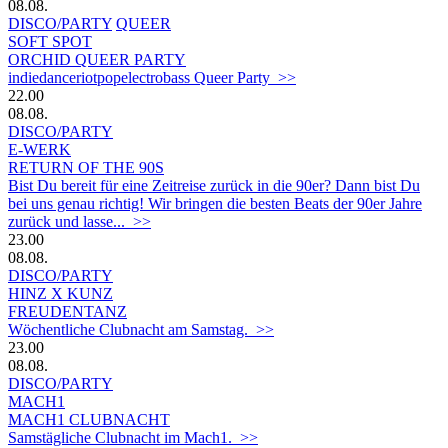
08.08.
DISCO/PARTY
QUEER
SOFT SPOT
ORCHID QUEER PARTY
indiedanceriotpopelectrobass Queer Party >>
22.00
08.08.
DISCO/PARTY
E-WERK
RETURN OF THE 90S
Bist Du bereit für eine Zeitreise zurück in die 90er? Dann bist Du
bei uns genau richtig! Wir bringen die besten Beats der 90er Jahre
zurück und lasse... >>
23.00
08.08.
DISCO/PARTY
HINZ X KUNZ
FREUDENTANZ
Wöchentliche Clubnacht am Samstag. >>
23.00
08.08.
DISCO/PARTY
MACH1
MACH1 CLUBNACHT
Samstägliche Clubnacht im Mach1. >>