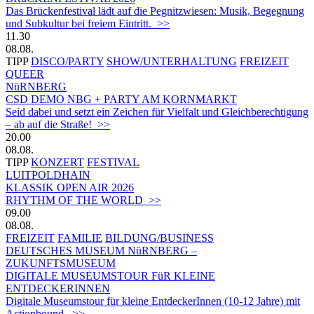
Das Brückenfestival lädt auf die Pegnitzwiesen: Musik, Begegnung
und Subkultur bei freiem Eintritt. >>
11.30
08.08.
TIPP
DISCO/PARTY
SHOW/UNTERHALTUNG
FREIZEIT
QUEER
NüRNBERG
CSD DEMO NBG + PARTY AM KORNMARKT
Seid dabei und setzt ein Zeichen für Vielfalt und Gleichberechtigung
– ab auf die Straße! >>
20.00
08.08.
TIPP
KONZERT
FESTIVAL
LUITPOLDHAIN
KLASSIK OPEN AIR 2026
RHYTHM OF THE WORLD >>
09.00
08.08.
FREIZEIT
FAMILIE
BILDUNG/BUSINESS
DEUTSCHES MUSEUM NüRNBERG –
ZUKUNFTSMUSEUM
DIGITALE MUSEUMSTOUR FüR KLEINE
ENTDECKERINNEN
Digitale Museumstour für kleine EntdeckerInnen (10-12 Jahre) mit
Actionbound. >>