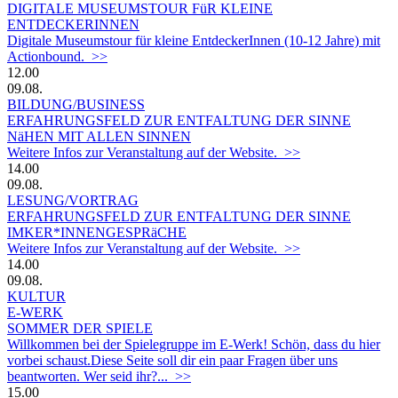
DIGITALE MUSEUMSTOUR FüR KLEINE
ENTDECKERINNEN
Digitale Museumstour für kleine EntdeckerInnen (10-12 Jahre) mit
Actionbound. >>
12.00
09.08.
BILDUNG/BUSINESS
ERFAHRUNGSFELD ZUR ENTFALTUNG DER SINNE
NäHEN MIT ALLEN SINNEN
Weitere Infos zur Veranstaltung auf der Website. >>
14.00
09.08.
LESUNG/VORTRAG
ERFAHRUNGSFELD ZUR ENTFALTUNG DER SINNE
IMKER*INNENGESPRäCHE
Weitere Infos zur Veranstaltung auf der Website. >>
14.00
09.08.
KULTUR
E-WERK
SOMMER DER SPIELE
Willkommen bei der Spielegruppe im E-Werk! Schön, dass du hier
vorbei schaust.Diese Seite soll dir ein paar Fragen über uns
beantworten. Wer seid ihr?... >>
15.00