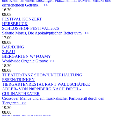
und Klein, an einem lauschigen Plätzchen mit leckeren Snacks und
erfrischenden Getränk... >>
16.30
08.08.
FESTIVAL
KONZERT
HERSBRUCK
SCHLOSSHOF FESTIVAL 2026
Saltatio Mortis, Die Apokalyptischen Reiter uvm. >>
17.00
08.08.
BAR/DJING
Z-BAU
BIERGARTEN W/ FOAMY
Worldwide Organic Groove >>
18.30
08.08.
THEATER/TANZ
SHOW/UNTERHALTUNG
ESSEN/TRINKEN
TIERGARTEN­RESTAURANT WALDSCHÄNKE
ADLER- VON NüRNBERG NACH FüRTH -
CULINARTHEATER
Crossover-Menue und ein musikalischer Parforceritt durch den
Tiergarten. >>
19.30
08.08.