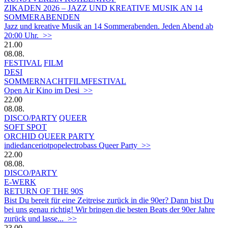
ZIKADEN 2026 – JAZZ UND KREATIVE MUSIK AN 14
SOMMERABENDEN
Jazz und kreative Musik an 14 Sommerabenden. Jeden Abend ab
20:00 Uhr. >>
21.00
08.08.
FESTIVAL
FILM
DESI
SOMMERNACHTFILMFESTIVAL
Open Air Kino im Desi >>
22.00
08.08.
DISCO/PARTY
QUEER
SOFT SPOT
ORCHID QUEER PARTY
indiedanceriotpopelectrobass Queer Party >>
22.00
08.08.
DISCO/PARTY
E-WERK
RETURN OF THE 90S
Bist Du bereit für eine Zeitreise zurück in die 90er? Dann bist Du
bei uns genau richtig! Wir bringen die besten Beats der 90er Jahre
zurück und lasse... >>
23.00