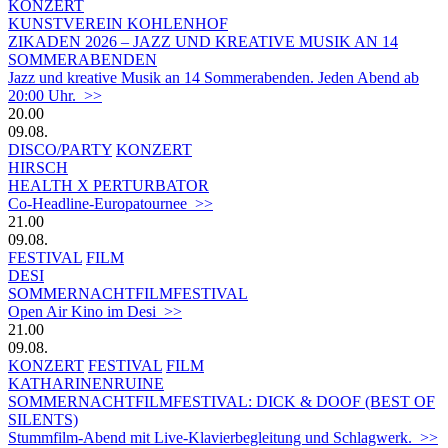
KONZERT
KUNSTVEREIN KOHLENHOF
ZIKADEN 2026 – JAZZ UND KREATIVE MUSIK AN 14
SOMMERABENDEN
Jazz und kreative Musik an 14 Sommerabenden. Jeden Abend ab
20:00 Uhr. >>
20.00
09.08.
DISCO/PARTY
KONZERT
HIRSCH
HEALTH X PERTURBATOR
Co-Headline-Europatournee >>
21.00
09.08.
FESTIVAL
FILM
DESI
SOMMERNACHTFILMFESTIVAL
Open Air Kino im Desi >>
21.00
09.08.
KONZERT
FESTIVAL
FILM
KATHARINENRUINE
SOMMERNACHTFILMFESTIVAL: DICK & DOOF (BEST OF
SILENTS)
Stummfilm-Abend mit Live-Klavierbegleitung und Schlagwerk. >>