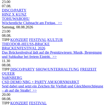
23.00
07.08.
DISCO/PARTY
HINZ X KUNZ
TOHUWABOHU
Wöchentliche Clubnacht am Freitag. >>
Samstag, 08.08.2026
23.00
08.08.
TIPP
KONZERT
FESTIVAL
KULTUR
THEODOR-HEUSS-BRüCKE
BRüCKENFESTIVAL 2026
Das Brückenfestival lädt auf die Pegnitzwiesen: Musik, Begegnung
und Subkultur bei freiem Eintritt. >>
11.30
08.08.
TIPP
DISCO/PARTY
SHOW/UNTERHALTUNG
FREIZEIT
QUEER
NüRNBERG
CSD DEMO NBG + PARTY AM KORNMARKT
Seid dabei und setzt ein Zeichen für Vielfalt und Gleichberechtigung
– ab auf die Straße! >>
20.00
08.08.
TIPP
KONZERT
FESTIVAL