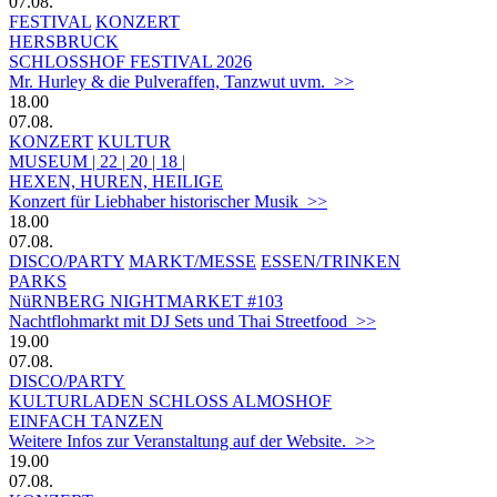
07.08.
FESTIVAL
KONZERT
HERSBRUCK
SCHLOSSHOF FESTIVAL 2026
Mr. Hurley & die Pulveraffen, Tanzwut uvm. >>
18.00
07.08.
KONZERT
KULTUR
MUSEUM | 22 | 20 | 18 |
HEXEN, HUREN, HEILIGE
Konzert für Liebhaber historischer Musik >>
18.00
07.08.
DISCO/PARTY
MARKT/MESSE
ESSEN/TRINKEN
PARKS
NüRNBERG NIGHTMARKET #103
Nachtflohmarkt mit DJ Sets und Thai Streetfood >>
19.00
07.08.
DISCO/PARTY
KULTURLADEN SCHLOSS ALMOSHOF
EINFACH TANZEN
Weitere Infos zur Veranstaltung auf der Website. >>
19.00
07.08.