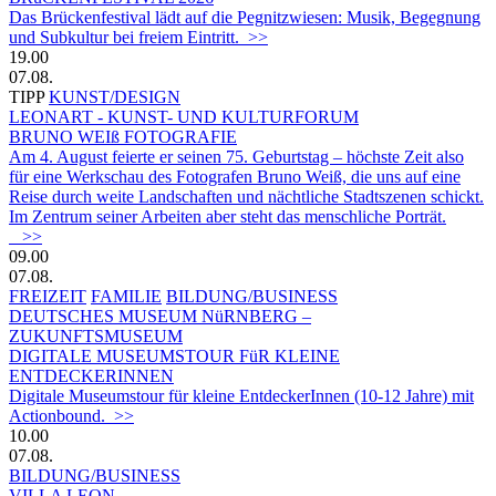
Das Brückenfestival lädt auf die Pegnitzwiesen: Musik, Begegnung
und Subkultur bei freiem Eintritt. >>
19.00
07.08.
TIPP
KUNST/DESIGN
LEONART - KUNST- UND KULTURFORUM
BRUNO WEIß FOTOGRAFIE
Am 4. August feierte er seinen 75. Geburtstag – höchste Zeit also
für eine Werkschau des Fotografen Bruno Weiß, die uns auf eine
Reise durch weite Landschaften und nächtliche Stadtszenen schickt.
Im Zentrum seiner Arbeiten aber steht das menschliche Porträt.
>>
09.00
07.08.
FREIZEIT
FAMILIE
BILDUNG/BUSINESS
DEUTSCHES MUSEUM NüRNBERG –
ZUKUNFTSMUSEUM
DIGITALE MUSEUMSTOUR FüR KLEINE
ENTDECKERINNEN
Digitale Museumstour für kleine EntdeckerInnen (10-12 Jahre) mit
Actionbound. >>
10.00
07.08.
BILDUNG/BUSINESS
VILLA LEON