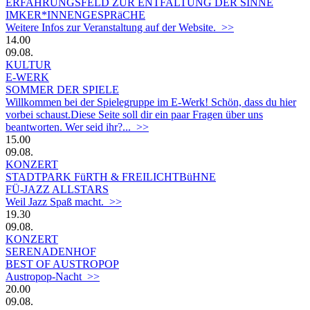
ERFAHRUNGSFELD ZUR ENTFALTUNG DER SINNE
IMKER*INNENGESPRäCHE
Weitere Infos zur Veranstaltung auf der Website. >>
14.00
09.08.
KULTUR
E-WERK
SOMMER DER SPIELE
Willkommen bei der Spielegruppe im E-Werk! Schön, dass du hier
vorbei schaust.Diese Seite soll dir ein paar Fragen über uns
beantworten. Wer seid ihr?... >>
15.00
09.08.
KONZERT
STADTPARK FüRTH & FREILICHTBüHNE
FÜ-JAZZ ALLSTARS
Weil Jazz Spaß macht. >>
19.30
09.08.
KONZERT
SERENADENHOF
BEST OF AUSTROPOP
Austropop-Nacht >>
20.00
09.08.