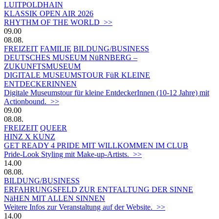
LUITPOLDHAIN
KLASSIK OPEN AIR 2026
RHYTHM OF THE WORLD >>
09.00
08.08.
FREIZEIT
FAMILIE
BILDUNG/BUSINESS
DEUTSCHES MUSEUM NüRNBERG –
ZUKUNFTSMUSEUM
DIGITALE MUSEUMSTOUR FüR KLEINE
ENTDECKERINNEN
Digitale Museumstour für kleine EntdeckerInnen (10-12 Jahre) mit
Actionbound. >>
09.00
08.08.
FREIZEIT
QUEER
HINZ X KUNZ
GET READY 4 PRIDE MIT WILLKOMMEN IM CLUB
Pride-Look Styling mit Make-up-Artists. >>
14.00
08.08.
BILDUNG/BUSINESS
ERFAHRUNGSFELD ZUR ENTFALTUNG DER SINNE
NäHEN MIT ALLEN SINNEN
Weitere Infos zur Veranstaltung auf der Website. >>
14.00