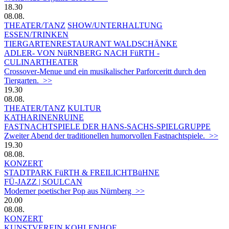
18.30
08.08.
THEATER/TANZ
SHOW/UNTERHALTUNG
ESSEN/TRINKEN
TIERGARTEN­RESTAURANT WALDSCHÄNKE
ADLER- VON NüRNBERG NACH FüRTH -
CULINARTHEATER
Crossover-Menue und ein musikalischer Parforceritt durch den
Tiergarten. >>
19.30
08.08.
THEATER/TANZ
KULTUR
KATHARINENRUINE
FASTNACHTSPIELE DER HANS-SACHS-SPIELGRUPPE
Zweiter Abend der traditionellen humorvollen Fastnachtspiele. >>
19.30
08.08.
KONZERT
STADTPARK FüRTH & FREILICHTBüHNE
FÜ-JAZZ | SOULCAN
Moderner poetischer Pop aus Nürnberg >>
20.00
08.08.
KONZERT
KUNSTVEREIN KOHLENHOF