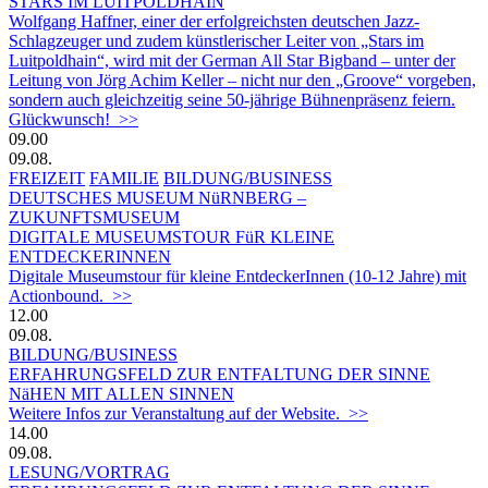
STARS IM LUITPOLDHAIN
Wolfgang Haffner, einer der erfolgreichsten deutschen Jazz-
Schlagzeuger und zudem künstlerischer Leiter von „Stars im
Luitpoldhain“, wird mit der German All Star Bigband – unter der
Leitung von Jörg Achim Keller – nicht nur den „Groove“ vorgeben,
sondern auch gleichzeitig seine 50-jährige Bühnenpräsenz feiern.
Glückwunsch! >>
09.00
09.08.
FREIZEIT
FAMILIE
BILDUNG/BUSINESS
DEUTSCHES MUSEUM NüRNBERG –
ZUKUNFTSMUSEUM
DIGITALE MUSEUMSTOUR FüR KLEINE
ENTDECKERINNEN
Digitale Museumstour für kleine EntdeckerInnen (10-12 Jahre) mit
Actionbound. >>
12.00
09.08.
BILDUNG/BUSINESS
ERFAHRUNGSFELD ZUR ENTFALTUNG DER SINNE
NäHEN MIT ALLEN SINNEN
Weitere Infos zur Veranstaltung auf der Website. >>
14.00
09.08.
LESUNG/VORTRAG