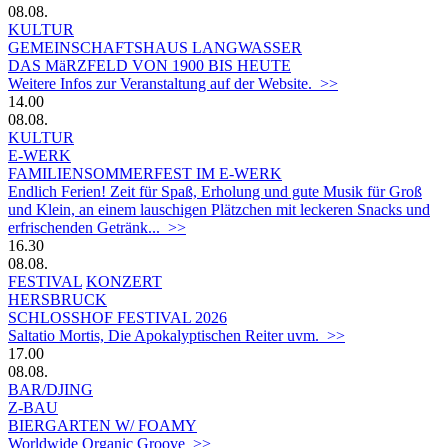
08.08.
KULTUR
GEMEINSCHAFTSHAUS LANGWASSER
DAS MäRZFELD VON 1900 BIS HEUTE
Weitere Infos zur Veranstaltung auf der Website. >>
14.00
08.08.
KULTUR
E-WERK
FAMILIENSOMMERFEST IM E-WERK
Endlich Ferien! Zeit für Spaß, Erholung und gute Musik für Groß
und Klein, an einem lauschigen Plätzchen mit leckeren Snacks und
erfrischenden Getränk... >>
16.30
08.08.
FESTIVAL
KONZERT
HERSBRUCK
SCHLOSSHOF FESTIVAL 2026
Saltatio Mortis, Die Apokalyptischen Reiter uvm. >>
17.00
08.08.
BAR/DJING
Z-BAU
BIERGARTEN W/ FOAMY
Worldwide Organic Groove >>