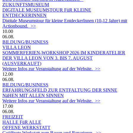
ZUKUNFTSMUSEUM
DIGITALE MUSEUMSTOUR FüR KLEINE
ENTDECKERINNEN
Digitale Museumstour für kleine EntdeckerInnen (10-12 Jahre) mit
Actionbound. >>
10.00
06.08.
BILDUNG/BUSINESS
VILLA LEON
SOMMERFERIEN-WORKSHOP 2026 IM KINDERATELIER
DER VILLA LEON VON 3. BIS 7. AUGUST
(AUSVERKAUFT)
Weitere Infos zur Veranstaltung auf der Website. >>
12.00
06.08.
BILDUNG/BUSINESS
ERFAHRUNGSFELD ZUR ENTFALTUNG DER SINNE
NäHEN MIT ALLEN SINNEN
Weitere Infos zur Veranstaltung auf der Website. >>
17.00
06.08.
FREIZEIT
HALLE FüR ALLE
OFFENE WERKSTATT
Geöffnete Werkstatt zum Bauen und Reparieren. >>