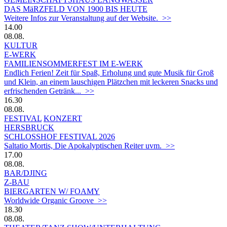
DAS MäRZFELD VON 1900 BIS HEUTE
Weitere Infos zur Veranstaltung auf der Website. >>
14.00
08.08.
KULTUR
E-WERK
FAMILIENSOMMERFEST IM E-WERK
Endlich Ferien! Zeit für Spaß, Erholung und gute Musik für Groß
und Klein, an einem lauschigen Plätzchen mit leckeren Snacks und
erfrischenden Getränk... >>
16.30
08.08.
FESTIVAL
KONZERT
HERSBRUCK
SCHLOSSHOF FESTIVAL 2026
Saltatio Mortis, Die Apokalyptischen Reiter uvm. >>
17.00
08.08.
BAR/DJING
Z-BAU
BIERGARTEN W/ FOAMY
Worldwide Organic Groove >>
18.30
08.08.