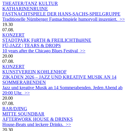
THEATER/TANZ
KULTUR
KATHARINENRUINE
FASTNACHTSPIELE DER HANS-SACHS-SPIELGRUPPE
Traditionelle Nürnberger Fastnachtspiele humorvoll inszeniert. >>
19.30
07.08.
KONZERT
STADTPARK FüRTH & FREILICHTBüHNE
FÜ-JAZZ | TEARS & DROPS
10 years after the Chicago Blues Festival >>
20.00
07.08.
KONZERT
KUNSTVEREIN KOHLENHOF
ZIKADEN 2026 – JAZZ UND KREATIVE MUSIK AN 14
SOMMERABENDEN
Jazz und kreative Musik an 14 Sommerabenden. Jeden Abend ab
20:00 Uhr. >>
20.00
07.08.
BAR/DJING
MITTE SOUNDBAR
AFTERWORK HOUSE & DRINKS
House-Beats und leckere Drinks. >>
20.30