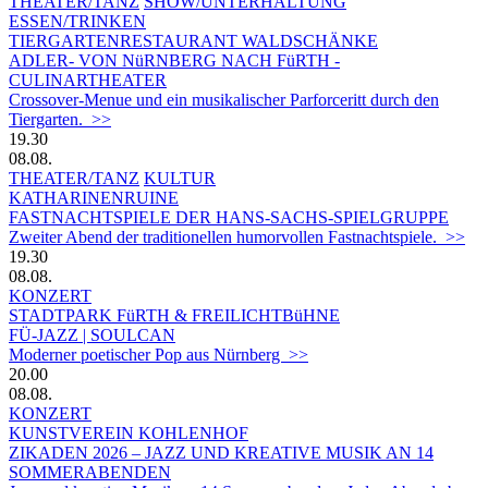
THEATER/TANZ
SHOW/UNTERHALTUNG
ESSEN/TRINKEN
TIERGARTEN­RESTAURANT WALDSCHÄNKE
ADLER- VON NüRNBERG NACH FüRTH -
CULINARTHEATER
Crossover-Menue und ein musikalischer Parforceritt durch den
Tiergarten. >>
19.30
08.08.
THEATER/TANZ
KULTUR
KATHARINENRUINE
FASTNACHTSPIELE DER HANS-SACHS-SPIELGRUPPE
Zweiter Abend der traditionellen humorvollen Fastnachtspiele. >>
19.30
08.08.
KONZERT
STADTPARK FüRTH & FREILICHTBüHNE
FÜ-JAZZ | SOULCAN
Moderner poetischer Pop aus Nürnberg >>
20.00
08.08.
KONZERT
KUNSTVEREIN KOHLENHOF
ZIKADEN 2026 – JAZZ UND KREATIVE MUSIK AN 14
SOMMERABENDEN