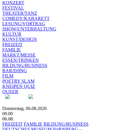
KONZERT
FESTIVAL
THEATER/TANZ
COMEDY/KABARETT
LESUNG/VORTRAG
SHOW/UNTERHALTUNG
KULTUR
KUNST/DESIGN
FREIZEIT
FAMILIE
MARKT/MESSE
ESSEN/TRINKEN
BILDUNG/BUSINESS
BAR/DJING
FILM
POETRY SLAM
KNEIPEN QUIZ
QUEER
Donnerstag, 06.08.2026
09.00
06.08.
FREIZEIT
FAMILIE
BILDUNG/BUSINESS
DEUTSCHES MUSEUM NüRNBERG –