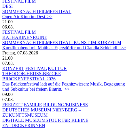
FESTIVAL
FILM
DESI
SOMMERNACHTFILMFESTIVAL
Open Air Kino im Desi >>
21.00
06.08.
FESTIVAL
FILM
KATHARINENRUINE
SOMMERNACHTFILMFESTIVAL: KUNST IM KURZFILM
Kurzfilmabend mit Matthias Egersdörfer und Claudia Schleindl. >>
Freitag, 07.08.2026
21.00
07.08.
KONZERT
FESTIVAL
KULTUR
THEODOR-HEUSS-BRüCKE
BRüCKENFESTIVAL 2026
Das Brückenfestival lädt auf die Pegnitzwiesen: Musik, Begegnung
und Subkultur bei freiem Eintritt. >>
09.00
07.08.
FREIZEIT
FAMILIE
BILDUNG/BUSINESS
DEUTSCHES MUSEUM NüRNBERG –
ZUKUNFTSMUSEUM
DIGITALE MUSEUMSTOUR FüR KLEINE
ENTDECKERINNEN