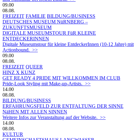
09.00
08.08.
FREIZEIT
FAMILIE
BILDUNG/BUSINESS
DEUTSCHES MUSEUM NüRNBERG –
ZUKUNFTSMUSEUM
DIGITALE MUSEUMSTOUR FüR KLEINE
ENTDECKERINNEN
Digitale Museumstour für kleine EntdeckerInnen (10-12 Jahre) mit
Actionbound. >>
09.00
08.08.
FREIZEIT
QUEER
HINZ X KUNZ
GET READY 4 PRIDE MIT WILLKOMMEN IM CLUB
Pride-Look Styling mit Make-up-Artists. >>
14.00
08.08.
BILDUNG/BUSINESS
ERFAHRUNGSFELD ZUR ENTFALTUNG DER SINNE
NäHEN MIT ALLEN SINNEN
Weitere Infos zur Veranstaltung auf der Website. >>
14.00
08.08.
KULTUR
GEMEINSCHAFTSHAUS LANGWASSER