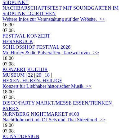
SüDPUNKT
NACHBARSCHAFTSFEST MIT SOUNDGARTEN IM
SüDPUNKT-GäRTCHEN
Weitere Infos zur Veranstaltung auf der Website. >>
16.30
07.08.
FESTIVAL
KONZERT
HERSBRUCK
SCHLOSSHOF FESTIVAL 2026
Mr. Hurley & die Pulveraffen, Tanzwut uvm. >>
18.00
07.08.
KONZERT
KULTUR
MUSEUM | 22 | 20 | 18 |
HEXEN, HUREN, HEILIGE
Konzert für Liebhaber historischer Musik >>
18.00
07.08.
DISCO/PARTY
MARKT/MESSE
ESSEN/TRINKEN
PARKS
NüRNBERG NIGHTMARKET #103
Nachtflohmarkt mit DJ Sets und Thai Streetfood >>
19.00
07.08.
KUNST/DESIGN