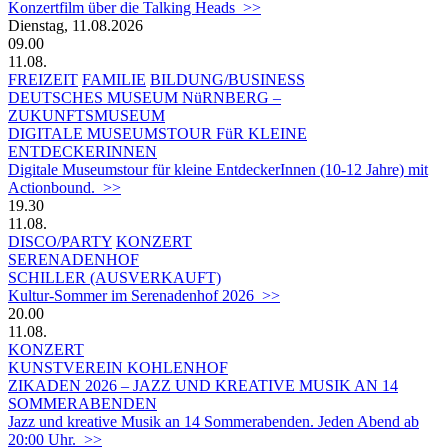
Konzertfilm über die Talking Heads >>
Dienstag, 11.08.2026
09.00
11.08.
FREIZEIT
FAMILIE
BILDUNG/BUSINESS
DEUTSCHES MUSEUM NüRNBERG –
ZUKUNFTSMUSEUM
DIGITALE MUSEUMSTOUR FüR KLEINE
ENTDECKERINNEN
Digitale Museumstour für kleine EntdeckerInnen (10-12 Jahre) mit
Actionbound. >>
19.30
11.08.
DISCO/PARTY
KONZERT
SERENADENHOF
SCHILLER (AUSVERKAUFT)
Kultur-Sommer im Serenadenhof 2026 >>
20.00
11.08.
KONZERT
KUNSTVEREIN KOHLENHOF
ZIKADEN 2026 – JAZZ UND KREATIVE MUSIK AN 14
SOMMERABENDEN
Jazz und kreative Musik an 14 Sommerabenden. Jeden Abend ab
20:00 Uhr. >>