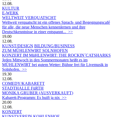
12.08.
KULTUR
E-WERK
WELTWEIT VERQUATSCHT
Weltweit verquatscht ist ein offenes Sprach- und Begegnungscafé
für alle, die neue Menschen kennenlernen und ihre
Deutschkenntnisse in einer entspannt... >>
19.00
12.08.
KUNST/DESIGN
BILDUNG/BUSINESS
ZUM MÜHLENWIRT SOLNHOFEN
KONZERT IM MüHLENWIRT: THE ROCKIN´CATSHARKS
Jeden Mittwoch in den Sommermonaten heißt es im
MÜHLENWIRT bei gutem Wetter: Bühne frei für Livemusik in
Solnhofen. >>
19.30
12.08.
COMEDY/KABARETT
STADTHALLE FüRTH
MONIKA GRUBER (AUSVERKAUFT)
Kabarett-Programm: Es huift ja nix >>
20.00
12.08.
KONZERT
KUNSTVEREIN KOHLENHOF