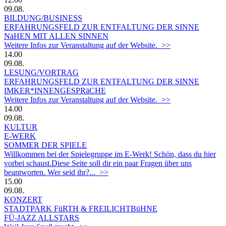
09.08.
BILDUNG/BUSINESS
ERFAHRUNGSFELD ZUR ENTFALTUNG DER SINNE
NäHEN MIT ALLEN SINNEN
Weitere Infos zur Veranstaltung auf der Website. >>
14.00
09.08.
LESUNG/VORTRAG
ERFAHRUNGSFELD ZUR ENTFALTUNG DER SINNE
IMKER*INNENGESPRäCHE
Weitere Infos zur Veranstaltung auf der Website. >>
14.00
09.08.
KULTUR
E-WERK
SOMMER DER SPIELE
Willkommen bei der Spielegruppe im E-Werk! Schön, dass du hier
vorbei schaust.Diese Seite soll dir ein paar Fragen über uns
beantworten. Wer seid ihr?... >>
15.00
09.08.
KONZERT
STADTPARK FüRTH & FREILICHTBüHNE
FÜ-JAZZ ALLSTARS