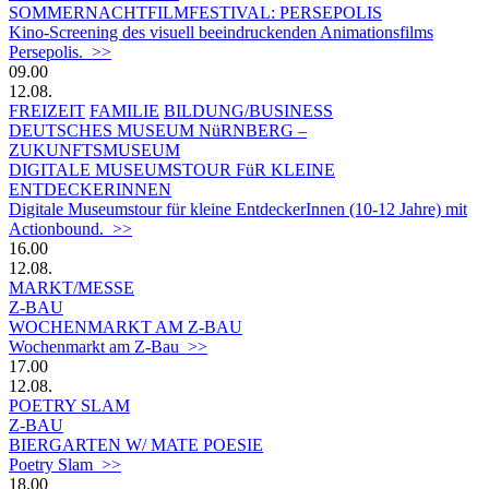
SOMMERNACHTFILMFESTIVAL: PERSEPOLIS
Kino-Screening des visuell beeindruckenden Animationsfilms
Persepolis. >>
09.00
12.08.
FREIZEIT
FAMILIE
BILDUNG/BUSINESS
DEUTSCHES MUSEUM NüRNBERG –
ZUKUNFTSMUSEUM
DIGITALE MUSEUMSTOUR FüR KLEINE
ENTDECKERINNEN
Digitale Museumstour für kleine EntdeckerInnen (10-12 Jahre) mit
Actionbound. >>
16.00
12.08.
MARKT/MESSE
Z-BAU
WOCHENMARKT AM Z-BAU
Wochenmarkt am Z-Bau >>
17.00
12.08.
POETRY SLAM
Z-BAU
BIERGARTEN W/ MATE POESIE
Poetry Slam >>
18.00