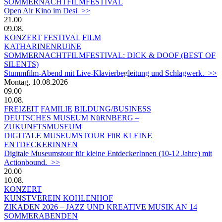
SOMMERNACHTFILMFESTIVAL
Open Air Kino im Desi >>
21.00
09.08.
KONZERT
FESTIVAL
FILM
KATHARINENRUINE
SOMMERNACHTFILMFESTIVAL: DICK & DOOF (BEST OF
SILENTS)
Stummfilm-Abend mit Live-Klavierbegleitung und Schlagwerk. >>
Montag, 10.08.2026
09.00
10.08.
FREIZEIT
FAMILIE
BILDUNG/BUSINESS
DEUTSCHES MUSEUM NüRNBERG –
ZUKUNFTSMUSEUM
DIGITALE MUSEUMSTOUR FüR KLEINE
ENTDECKERINNEN
Digitale Museumstour für kleine EntdeckerInnen (10-12 Jahre) mit
Actionbound. >>
20.00
10.08.
KONZERT
KUNSTVEREIN KOHLENHOF
ZIKADEN 2026 – JAZZ UND KREATIVE MUSIK AN 14
SOMMERABENDEN