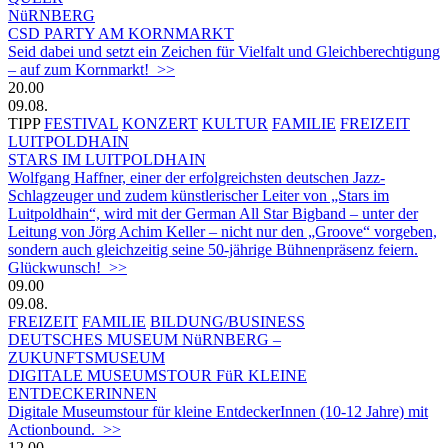
NüRNBERG
CSD PARTY AM KORNMARKT
Seid dabei und setzt ein Zeichen für Vielfalt und Gleichberechtigung
– auf zum Kornmarkt! >>
20.00
09.08.
TIPP
FESTIVAL
KONZERT
KULTUR
FAMILIE
FREIZEIT
LUITPOLDHAIN
STARS IM LUITPOLDHAIN
Wolfgang Haffner, einer der erfolgreichsten deutschen Jazz-
Schlagzeuger und zudem künstlerischer Leiter von „Stars im
Luitpoldhain“, wird mit der German All Star Bigband – unter der
Leitung von Jörg Achim Keller – nicht nur den „Groove“ vorgeben,
sondern auch gleichzeitig seine 50-jährige Bühnenpräsenz feiern.
Glückwunsch! >>
09.00
09.08.
FREIZEIT
FAMILIE
BILDUNG/BUSINESS
DEUTSCHES MUSEUM NüRNBERG –
ZUKUNFTSMUSEUM
DIGITALE MUSEUMSTOUR FüR KLEINE
ENTDECKERINNEN
Digitale Museumstour für kleine EntdeckerInnen (10-12 Jahre) mit
Actionbound. >>
12.00