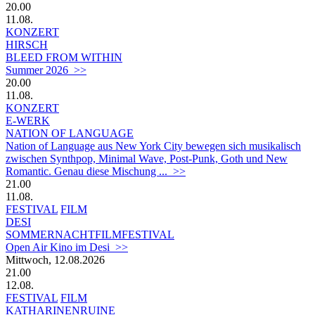
20.00
11.08.
KONZERT
HIRSCH
BLEED FROM WITHIN
Summer 2026 >>
20.00
11.08.
KONZERT
E-WERK
NATION OF LANGUAGE
Nation of Language aus New York City bewegen sich musikalisch
zwischen Synthpop, Minimal Wave, Post-Punk, Goth und New
Romantic. Genau diese Mischung ... >>
21.00
11.08.
FESTIVAL
FILM
DESI
SOMMERNACHTFILMFESTIVAL
Open Air Kino im Desi >>
Mittwoch, 12.08.2026
21.00
12.08.
FESTIVAL
FILM
KATHARINENRUINE