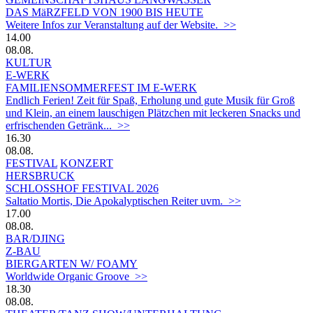
DAS MäRZFELD VON 1900 BIS HEUTE
Weitere Infos zur Veranstaltung auf der Website. >>
14.00
08.08.
KULTUR
E-WERK
FAMILIENSOMMERFEST IM E-WERK
Endlich Ferien! Zeit für Spaß, Erholung und gute Musik für Groß
und Klein, an einem lauschigen Plätzchen mit leckeren Snacks und
erfrischenden Getränk... >>
16.30
08.08.
FESTIVAL
KONZERT
HERSBRUCK
SCHLOSSHOF FESTIVAL 2026
Saltatio Mortis, Die Apokalyptischen Reiter uvm. >>
17.00
08.08.
BAR/DJING
Z-BAU
BIERGARTEN W/ FOAMY
Worldwide Organic Groove >>
18.30
08.08.