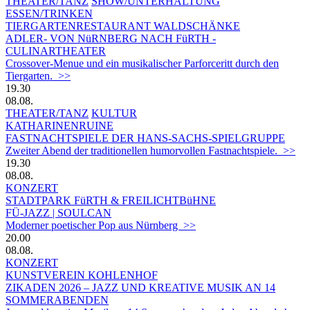
THEATER/TANZ
SHOW/UNTERHALTUNG
ESSEN/TRINKEN
TIERGARTEN­RESTAURANT WALDSCHÄNKE
ADLER- VON NüRNBERG NACH FüRTH -
CULINARTHEATER
Crossover-Menue und ein musikalischer Parforceritt durch den
Tiergarten. >>
19.30
08.08.
THEATER/TANZ
KULTUR
KATHARINENRUINE
FASTNACHTSPIELE DER HANS-SACHS-SPIELGRUPPE
Zweiter Abend der traditionellen humorvollen Fastnachtspiele. >>
19.30
08.08.
KONZERT
STADTPARK FüRTH & FREILICHTBüHNE
FÜ-JAZZ | SOULCAN
Moderner poetischer Pop aus Nürnberg >>
20.00
08.08.
KONZERT
KUNSTVEREIN KOHLENHOF
ZIKADEN 2026 – JAZZ UND KREATIVE MUSIK AN 14
SOMMERABENDEN