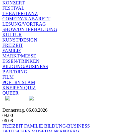
KONZERT
FESTIVAL
THEATER/TANZ
COMEDY/KABARETT
LESUNG/VORTRAG
SHOW/UNTERHALTUNG
KULTUR
KUNST/DESIGN
FREIZEIT
FAMILIE
MARKT/MESSE
ESSEN/TRINKEN
BILDUNG/BUSINESS
BAR/DJING
FILM
POETRY SLAM
KNEIPEN QUIZ
QUEER
Donnerstag, 06.08.2026
09.00
06.08.
FREIZEIT
FAMILIE
BILDUNG/BUSINESS
DEUTSCHES MUSEUM NüRNBERG –