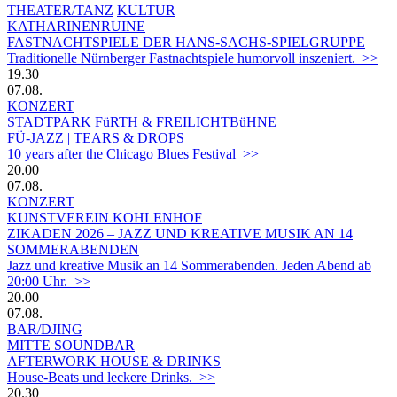
THEATER/TANZ
KULTUR
KATHARINENRUINE
FASTNACHTSPIELE DER HANS-SACHS-SPIELGRUPPE
Traditionelle Nürnberger Fastnachtspiele humorvoll inszeniert. >>
19.30
07.08.
KONZERT
STADTPARK FüRTH & FREILICHTBüHNE
FÜ-JAZZ | TEARS & DROPS
10 years after the Chicago Blues Festival >>
20.00
07.08.
KONZERT
KUNSTVEREIN KOHLENHOF
ZIKADEN 2026 – JAZZ UND KREATIVE MUSIK AN 14
SOMMERABENDEN
Jazz und kreative Musik an 14 Sommerabenden. Jeden Abend ab
20:00 Uhr. >>
20.00
07.08.
BAR/DJING
MITTE SOUNDBAR
AFTERWORK HOUSE & DRINKS
House-Beats und leckere Drinks. >>
20.30