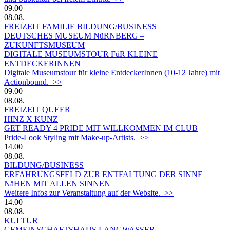
09.00
08.08.
FREIZEIT
FAMILIE
BILDUNG/BUSINESS
DEUTSCHES MUSEUM NüRNBERG –
ZUKUNFTSMUSEUM
DIGITALE MUSEUMSTOUR FüR KLEINE
ENTDECKERINNEN
Digitale Museumstour für kleine EntdeckerInnen (10-12 Jahre) mit
Actionbound. >>
09.00
08.08.
FREIZEIT
QUEER
HINZ X KUNZ
GET READY 4 PRIDE MIT WILLKOMMEN IM CLUB
Pride-Look Styling mit Make-up-Artists. >>
14.00
08.08.
BILDUNG/BUSINESS
ERFAHRUNGSFELD ZUR ENTFALTUNG DER SINNE
NäHEN MIT ALLEN SINNEN
Weitere Infos zur Veranstaltung auf der Website. >>
14.00
08.08.
KULTUR
GEMEINSCHAFTSHAUS LANGWASSER