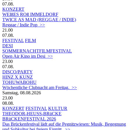
07.08.
KONZERT
WEIßES ROß IMMELDORF
TWICE AS MAD (REGGAE / INDIE)
Reggae / Indie Pop >>
21.00
07.08.
FESTIVAL
FILM
DESI
SOMMERNACHTFILMFESTIVAL
Open Air Kino im Desi >>
23.00
07.08.
DISCO/PARTY
HINZ X KUNZ
TOHUWABOHU
Wöchentliche Clubnacht am Freitag. >>
Samstag, 08.08.2026
23.00
08.08.
KONZERT
FESTIVAL
KULTUR
THEODOR-HEUSS-BRüCKE
BRüCKENFESTIVAL 2026
Das Brückenfestival lädt auf die Pegnitzwiesen: Musik, Begegnung
und Subkultur bei freiem Eintritt. >>