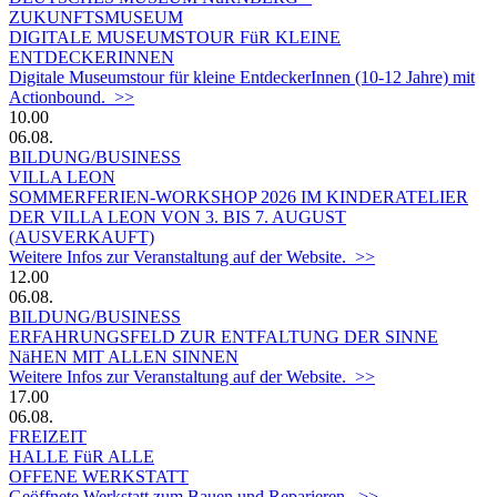
ZUKUNFTSMUSEUM
DIGITALE MUSEUMSTOUR FüR KLEINE
ENTDECKERINNEN
Digitale Museumstour für kleine EntdeckerInnen (10-12 Jahre) mit
Actionbound. >>
10.00
06.08.
BILDUNG/BUSINESS
VILLA LEON
SOMMERFERIEN-WORKSHOP 2026 IM KINDERATELIER
DER VILLA LEON VON 3. BIS 7. AUGUST
(AUSVERKAUFT)
Weitere Infos zur Veranstaltung auf der Website. >>
12.00
06.08.
BILDUNG/BUSINESS
ERFAHRUNGSFELD ZUR ENTFALTUNG DER SINNE
NäHEN MIT ALLEN SINNEN
Weitere Infos zur Veranstaltung auf der Website. >>
17.00
06.08.
FREIZEIT
HALLE FüR ALLE
OFFENE WERKSTATT
Geöffnete Werkstatt zum Bauen und Reparieren. >>