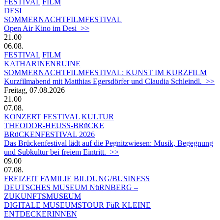
FESTIVAL
FILM
DESI
SOMMERNACHTFILMFESTIVAL
Open Air Kino im Desi >>
21.00
06.08.
FESTIVAL
FILM
KATHARINENRUINE
SOMMERNACHTFILMFESTIVAL: KUNST IM KURZFILM
Kurzfilmabend mit Matthias Egersdörfer und Claudia Schleindl. >>
Freitag, 07.08.2026
21.00
07.08.
KONZERT
FESTIVAL
KULTUR
THEODOR-HEUSS-BRüCKE
BRüCKENFESTIVAL 2026
Das Brückenfestival lädt auf die Pegnitzwiesen: Musik, Begegnung
und Subkultur bei freiem Eintritt. >>
09.00
07.08.
FREIZEIT
FAMILIE
BILDUNG/BUSINESS
DEUTSCHES MUSEUM NüRNBERG –
ZUKUNFTSMUSEUM
DIGITALE MUSEUMSTOUR FüR KLEINE
ENTDECKERINNEN