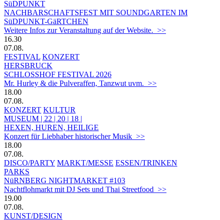
SüDPUNKT
NACHBARSCHAFTSFEST MIT SOUNDGARTEN IM
SüDPUNKT-GäRTCHEN
Weitere Infos zur Veranstaltung auf der Website. >>
16.30
07.08.
FESTIVAL
KONZERT
HERSBRUCK
SCHLOSSHOF FESTIVAL 2026
Mr. Hurley & die Pulveraffen, Tanzwut uvm. >>
18.00
07.08.
KONZERT
KULTUR
MUSEUM | 22 | 20 | 18 |
HEXEN, HUREN, HEILIGE
Konzert für Liebhaber historischer Musik >>
18.00
07.08.
DISCO/PARTY
MARKT/MESSE
ESSEN/TRINKEN
PARKS
NüRNBERG NIGHTMARKET #103
Nachtflohmarkt mit DJ Sets und Thai Streetfood >>
19.00
07.08.
KUNST/DESIGN