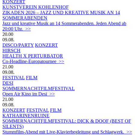
KONZERT
KUNSTVEREIN KOHLENHOF
ZIKADEN 2026 – JAZZ UND KREATIVE MUSIK AN 14
SOMMERABENDEN
Jazz und kreative Musik an 14 Sommerabenden. Jeden Abend ab
20:00 Uhr. >>
20.00
09.08.
DISCO/PARTY
KONZERT
HIRSCH
HEALTH X PERTURBATOR
Co-Headline-Europatournee >>
21.00
09.08.
FESTIVAL
FILM
DESI
SOMMERNACHTFILMFESTIVAL
Open Air Kino im Desi >>
21.00
09.08.
KONZERT
FESTIVAL
FILM
KATHARINENRUINE
SOMMERNACHTFILMFESTIVAL: DICK & DOOF (BEST OF
SILENTS)
Stummfilm-Abend mit Live-Klavierbegleitung und Schlagwerk. >>