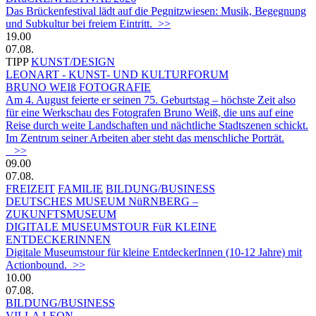
Das Brückenfestival lädt auf die Pegnitzwiesen: Musik, Begegnung
und Subkultur bei freiem Eintritt. >>
19.00
07.08.
TIPP
KUNST/DESIGN
LEONART - KUNST- UND KULTURFORUM
BRUNO WEIß FOTOGRAFIE
Am 4. August feierte er seinen 75. Geburtstag – höchste Zeit also
für eine Werkschau des Fotografen Bruno Weiß, die uns auf eine
Reise durch weite Landschaften und nächtliche Stadtszenen schickt.
Im Zentrum seiner Arbeiten aber steht das menschliche Porträt.
>>
09.00
07.08.
FREIZEIT
FAMILIE
BILDUNG/BUSINESS
DEUTSCHES MUSEUM NüRNBERG –
ZUKUNFTSMUSEUM
DIGITALE MUSEUMSTOUR FüR KLEINE
ENTDECKERINNEN
Digitale Museumstour für kleine EntdeckerInnen (10-12 Jahre) mit
Actionbound. >>
10.00
07.08.
BILDUNG/BUSINESS
VILLA LEON