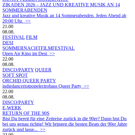
ZIKADEN 2026 – JAZZ UND KREATIVE MUSIK AN 14
SOMMERABENDEN
Jazz und kreative Musik an 14 Sommerabenden. Jeden Abend ab
20:00 Uhr. >>
21.00
08.08.
FESTIVAL
FILM
DESI
SOMMERNACHTFILMFESTIVAL
Open Air Kino im Desi >>
22.00
08.08.
DISCO/PARTY
QUEER
SOFT SPOT
ORCHID QUEER PARTY
indiedanceriotpopelectrobass Queer Party >>
22.00
08.08.
DISCO/PARTY
E-WERK
RETURN OF THE 90S
Bist Du bereit für eine Zeitreise zurück in die 90er? Dann bist Du
bei uns genau richtig! Wir bringen die besten Beats der 90er Jahre
zurück und lasse... >>
23.00