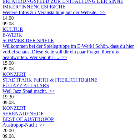
ERFAHRUNGSFELD ZUR ENTFALTUNG DER SINNE
IMKER*INNENGESPRäCHE
Weitere Infos zur Veranstaltung auf der Website. >>
14.00
09.08.
KULTUR
E-WERK
SOMMER DER SPIELE
Willkommen bei der Spielegruppe im E-Werk! Schön, dass du hier
vorbei schaust.Diese Seite soll dir ein paar Fragen über uns
beantworten. Wer seid ihr?... >>
15.00
09.08.
KONZERT
STADTPARK FüRTH & FREILICHTBüHNE
FÜ-JAZZ ALLSTARS
Weil Jazz Spaß macht. >>
19.30
09.08.
KONZERT
SERENADENHOF
BEST OF AUSTROPOP
Austropop-Nacht >>
20.00
09.08.