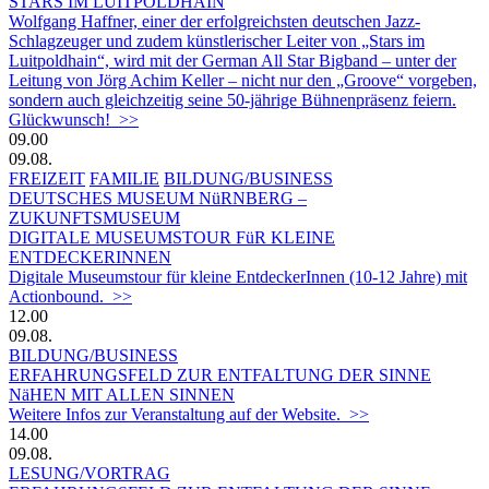
STARS IM LUITPOLDHAIN
Wolfgang Haffner, einer der erfolgreichsten deutschen Jazz-
Schlagzeuger und zudem künstlerischer Leiter von „Stars im
Luitpoldhain“, wird mit der German All Star Bigband – unter der
Leitung von Jörg Achim Keller – nicht nur den „Groove“ vorgeben,
sondern auch gleichzeitig seine 50-jährige Bühnenpräsenz feiern.
Glückwunsch! >>
09.00
09.08.
FREIZEIT
FAMILIE
BILDUNG/BUSINESS
DEUTSCHES MUSEUM NüRNBERG –
ZUKUNFTSMUSEUM
DIGITALE MUSEUMSTOUR FüR KLEINE
ENTDECKERINNEN
Digitale Museumstour für kleine EntdeckerInnen (10-12 Jahre) mit
Actionbound. >>
12.00
09.08.
BILDUNG/BUSINESS
ERFAHRUNGSFELD ZUR ENTFALTUNG DER SINNE
NäHEN MIT ALLEN SINNEN
Weitere Infos zur Veranstaltung auf der Website. >>
14.00
09.08.
LESUNG/VORTRAG