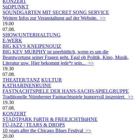
KONZERT
SüDPUNKT
SOUNDGARTEN MIT SECRET SONG SERVICE
Weitere Infos zur Veranstaltung auf der Website. >>
19.00
07.08.
SHOW/UNTERHALTUNG
E-WERK
BIG KEVS KNEIPENQUIZ
BIG KEV MURPHY ist unerbittlich, wenn es um die
Beantwortung seiner Fragen geht. Egal ob Politik, Kino, Musik,
Literatur usw. Hier bekommt jede*r sein... >>
19.30
07.08.
THEATER/TANZ
KULTUR
KATHARINENRUINE
FASTNACHTSPIELE DER HANS-SACHS-SPIELGRUPPE
Traditionelle Nürnberger Fastnachtspiele humorvoll inszeniert. >>
19.30
07.08.
KONZERT
STADTPARK FüRTH & FREILICHTBüHNE
FÜ-JAZZ | TEARS & DROPS
10 years after the Chicago Blues Festival >>
20.00