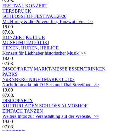
07.08.
FESTIVAL
KONZERT
HERSBRUCK
SCHLOSSHOF FESTIVAL 2026
Mr. Hurley & die Pulveraffen, Tanzwut uvm. >>
18.00
07.08.
KONZERT
KULTUR
MUSEUM | 22 | 20 | 18 |
HEXEN, HUREN, HEILIGE
Konzert für Liebhaber historischer Musik >>
18.00
07.08.
DISCO/PARTY
MARKT/MESSE
ESSEN/TRINKEN
PARKS
NüRNBERG NIGHTMARKET #103
Nachtflohmarkt mit DJ Sets und Thai Streetfood >>
19.00
07.08.
DISCO/PARTY
KULTURLADEN SCHLOSS ALMOSHOF
EINFACH TANZEN
Weitere Infos zur Veranstaltung auf der Website. >>
19.00
07.08.