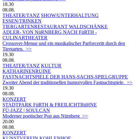
18.30
08.08.
THEATER/TANZ
SHOW/UNTERHALTUNG
ESSEN/TRINKEN
TIERGARTEN­RESTAURANT WALDSCHÄNKE
ADLER- VON NüRNBERG NACH FüRTH -
CULINARTHEATER
Crossover-Menue und ein musikalischer Parforceritt durch den
Tiergarten. >>
19.30
08.08.
THEATER/TANZ
KULTUR
KATHARINENRUINE
FASTNACHTSPIELE DER HANS-SACHS-SPIELGRUPPE
Zweiter Abend der traditionellen humorvollen Fastnachtspiele. >>
19.30
08.08.
KONZERT
STADTPARK FüRTH & FREILICHTBüHNE
FÜ-JAZZ | SOULCAN
Moderner poetischer Pop aus Nürnberg >>
20.00
08.08.
KONZERT
KUNSTVEREIN KOHLENHOF