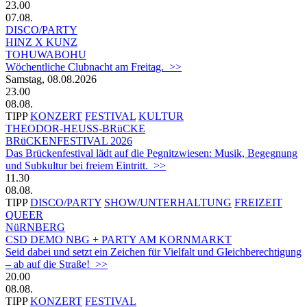
23.00
07.08.
DISCO/PARTY
HINZ X KUNZ
TOHUWABOHU
Wöchentliche Clubnacht am Freitag. >>
Samstag, 08.08.2026
23.00
08.08.
TIPP
KONZERT
FESTIVAL
KULTUR
THEODOR-HEUSS-BRüCKE
BRüCKENFESTIVAL 2026
Das Brückenfestival lädt auf die Pegnitzwiesen: Musik, Begegnung
und Subkultur bei freiem Eintritt. >>
11.30
08.08.
TIPP
DISCO/PARTY
SHOW/UNTERHALTUNG
FREIZEIT
QUEER
NüRNBERG
CSD DEMO NBG + PARTY AM KORNMARKT
Seid dabei und setzt ein Zeichen für Vielfalt und Gleichberechtigung
– ab auf die Straße! >>
20.00
08.08.
TIPP
KONZERT
FESTIVAL