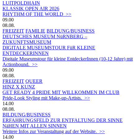
LUITPOLDHAIN
KLASSIK OPEN AIR 2026
RHYTHM OF THE WORLD >>
09.00
08.08.
FREIZEIT
FAMILIE
BILDUNG/BUSINESS
DEUTSCHES MUSEUM NüRNBERG –
ZUKUNFTSMUSEUM
DIGITALE MUSEUMSTOUR FüR KLEINE
ENTDECKERINNEN
Digitale Museumstour für kleine EntdeckerInnen (10-12 Jahre) mit
Actionbound. >>
09.00
08.08.
FREIZEIT
QUEER
HINZ X KUNZ
GET READY 4 PRIDE MIT WILLKOMMEN IM CLUB
Pride-Look Styling mit Make-up-Artists. >>
14.00
08.08.
BILDUNG/BUSINESS
ERFAHRUNGSFELD ZUR ENTFALTUNG DER SINNE
NäHEN MIT ALLEN SINNEN
Weitere Infos zur Veranstaltung auf der Website. >>
14.00