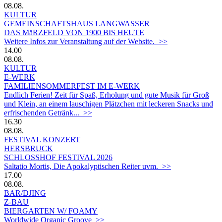
08.08.
KULTUR
GEMEINSCHAFTSHAUS LANGWASSER
DAS MäRZFELD VON 1900 BIS HEUTE
Weitere Infos zur Veranstaltung auf der Website. >>
14.00
08.08.
KULTUR
E-WERK
FAMILIENSOMMERFEST IM E-WERK
Endlich Ferien! Zeit für Spaß, Erholung und gute Musik für Groß
und Klein, an einem lauschigen Plätzchen mit leckeren Snacks und
erfrischenden Getränk... >>
16.30
08.08.
FESTIVAL
KONZERT
HERSBRUCK
SCHLOSSHOF FESTIVAL 2026
Saltatio Mortis, Die Apokalyptischen Reiter uvm. >>
17.00
08.08.
BAR/DJING
Z-BAU
BIERGARTEN W/ FOAMY
Worldwide Organic Groove >>