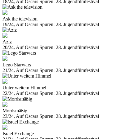
18/24, Auf Oscars Spuren: 28. Jugendfilmfestival
Ask the television
19/24, Auf Oscars Spuren: 28. Jugendfilmfestival
Aziz
20/24, Auf Oscars Spuren: 28. Jugendfilmfestival
Lego Starwars
21/24, Auf Oscars Spuren: 28. Jugendfilmfestival
Unter weitem Himmel
22/24, Auf Oscars Spuren: 28. Jugendfilmfestival
Mordsmäßig
23/24, Auf Oscars Spuren: 28. Jugendfilmfestival
Israel Exchange