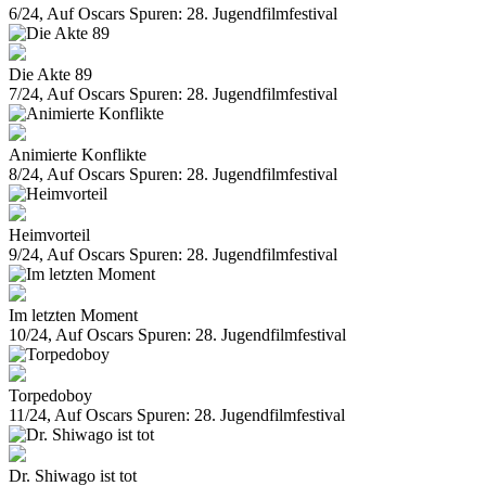
6/24, Auf Oscars Spuren: 28. Jugendfilmfestival
Die Akte 89
7/24, Auf Oscars Spuren: 28. Jugendfilmfestival
Animierte Konflikte
8/24, Auf Oscars Spuren: 28. Jugendfilmfestival
Heimvorteil
9/24, Auf Oscars Spuren: 28. Jugendfilmfestival
Im letzten Moment
10/24, Auf Oscars Spuren: 28. Jugendfilmfestival
Torpedoboy
11/24, Auf Oscars Spuren: 28. Jugendfilmfestival
Dr. Shiwago ist tot