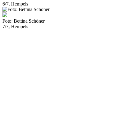
6/7, Hempels
Foto: Bettina Schöner
7/7, Hempels