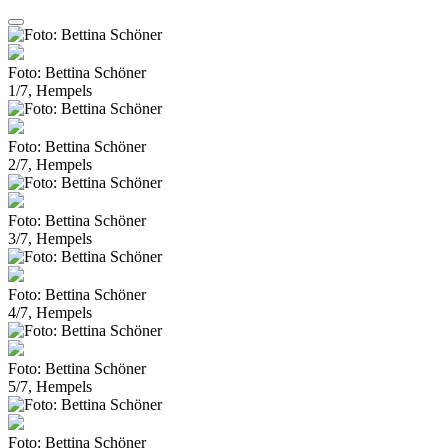
Foto: Bettina Schöner
1/7, Hempels
Foto: Bettina Schöner
2/7, Hempels
Foto: Bettina Schöner
3/7, Hempels
Foto: Bettina Schöner
4/7, Hempels
Foto: Bettina Schöner
5/7, Hempels
Foto: Bettina Schöner