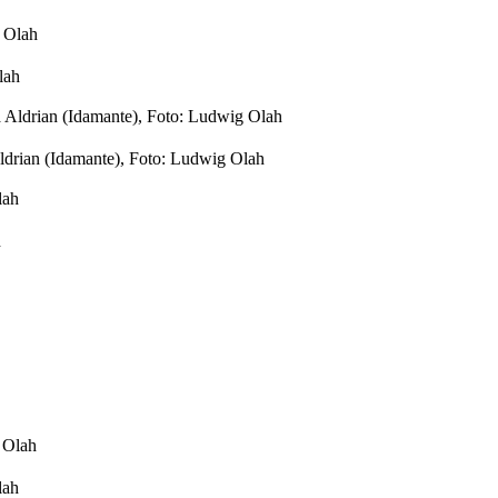
lah
Aldrian (Idamante), Foto: Ludwig Olah
h
lah