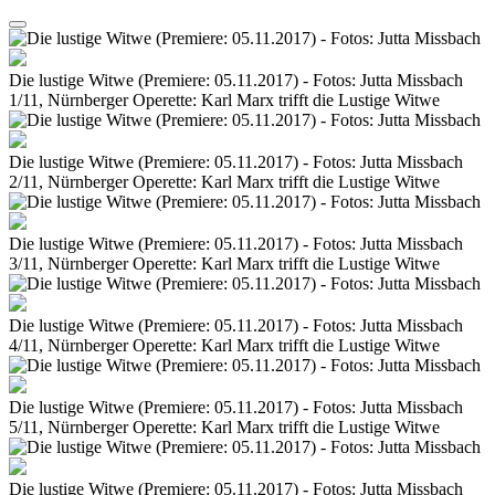
Die lustige Witwe (Premiere: 05.11.2017) - Fotos: Jutta Missbach
1/11, Nürnberger Operette: Karl Marx trifft die Lustige Witwe
Die lustige Witwe (Premiere: 05.11.2017) - Fotos: Jutta Missbach
2/11, Nürnberger Operette: Karl Marx trifft die Lustige Witwe
Die lustige Witwe (Premiere: 05.11.2017) - Fotos: Jutta Missbach
3/11, Nürnberger Operette: Karl Marx trifft die Lustige Witwe
Die lustige Witwe (Premiere: 05.11.2017) - Fotos: Jutta Missbach
4/11, Nürnberger Operette: Karl Marx trifft die Lustige Witwe
Die lustige Witwe (Premiere: 05.11.2017) - Fotos: Jutta Missbach
5/11, Nürnberger Operette: Karl Marx trifft die Lustige Witwe
Die lustige Witwe (Premiere: 05.11.2017) - Fotos: Jutta Missbach