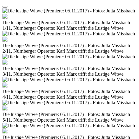
Die lustige Witwe (Premiere: 05.11.2017) - Fotos: Jutta Missbach
1/11, Nürnberger Operette: Karl Marx trifft die Lustige Witwe
Die lustige Witwe (Premiere: 05.11.2017) - Fotos: Jutta Missbach
2/11, Nürnberger Operette: Karl Marx trifft die Lustige Witwe
Die lustige Witwe (Premiere: 05.11.2017) - Fotos: Jutta Missbach
3/11, Nürnberger Operette: Karl Marx trifft die Lustige Witwe
Die lustige Witwe (Premiere: 05.11.2017) - Fotos: Jutta Missbach
4/11, Nürnberger Operette: Karl Marx trifft die Lustige Witwe
Die lustige Witwe (Premiere: 05.11.2017) - Fotos: Jutta Missbach
5/11, Nürnberger Operette: Karl Marx trifft die Lustige Witwe
Die lustige Witwe (Premiere: 05.11.2017) - Fotos: Jutta Missbach