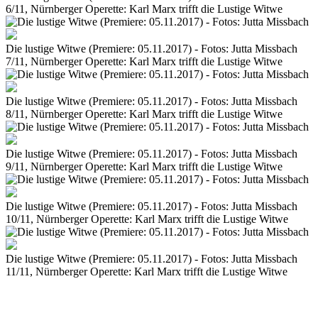
6/11, Nürnberger Operette: Karl Marx trifft die Lustige Witwe
Die lustige Witwe (Premiere: 05.11.2017) - Fotos: Jutta Missbach
7/11, Nürnberger Operette: Karl Marx trifft die Lustige Witwe
Die lustige Witwe (Premiere: 05.11.2017) - Fotos: Jutta Missbach
8/11, Nürnberger Operette: Karl Marx trifft die Lustige Witwe
Die lustige Witwe (Premiere: 05.11.2017) - Fotos: Jutta Missbach
9/11, Nürnberger Operette: Karl Marx trifft die Lustige Witwe
Die lustige Witwe (Premiere: 05.11.2017) - Fotos: Jutta Missbach
10/11, Nürnberger Operette: Karl Marx trifft die Lustige Witwe
Die lustige Witwe (Premiere: 05.11.2017) - Fotos: Jutta Missbach
11/11, Nürnberger Operette: Karl Marx trifft die Lustige Witwe