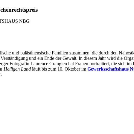
chenrechtspreis
AFTSHAUS NBG
elische und palästinensische Familien zusammen, die durch den Nahost
ge Verständigung und ein Ende der Gewalt. In diesem Jahr wird die Org
rger Fotografin Laurence Grangien hat Frauen portraitiert, die sich im P
im Heiligen Land
läuft bis zum 10. Oktober im
Gewerksschaftshaus N
t.