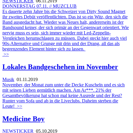
NEWSTICKER
06.11.2019
DONNERSTAG 07.11. // MUZCLUB
Es dauerte zehn Jahre bis die Schweizer von Dirty Sound Magnet
ihr zweites Debüt veröffentlichten. Das ist so ein Witz, den sich die
Band ausgedacht hat. Wieder was Neues halt, andererseits ist der
Bandsound keiner, der sich primär an der Gegenwart orientiert. Wie
nervig muss es sein, sich immer wieder mit Led-Zeppelin-
Vergleichen herumschlagen zu müssen. Dabei steckt hier auch viel
90s-Alternative und Grunge mit drin und der Drang, all das als
begrenzendes Element hinter sich zu lassen.
>>
Lokales Bandgeschehen im November
Musik
01.11.2019
November, der Monat zum unter die Decke Kuscheln und es sich
mit seinen Lieben gemütlich machen. Am Ar***. 21% der
Gesamtbevölkerung hat schon mal keine Ausrede und der Rest?
Runter vom Sofa und ab in die Liveclubs. Daheim sterben die
Leute!
>>
Medicine Boy
NEWSTICKER
05.10.2019