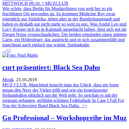
MITTWOCH 09.10. // MUZCLUB
Wie schön, dass Berlin für MusikerInnen von weit her so ein
fruchtbarer Ort geworden ist. So kommen Medicine Boy zwar
eigentlich aus Südafrika, leben aber in der Bundeshauptstadt und
haben es deshalb gar nicht mehr so weit zu uns. Was André Leo und
Lucy Kruger sich da in Kapstadt ausgedacht haben, lässt sich gut als
Dream Noise veranschaulichen: Die beiden entzünden einen intimen
Lärm, ein Höllenfeuer, das ausbricht und in sich zusammenfällt und
manchmal auch einfach nur wärmt. Spektakulär.
>>
curt präsentiert: Black Sea Dahu
Musik
23.10.2019
MUZ CLUB. Manchmal braucht man das Glück, dass ein Song
genau den Nerv der Vielen trifft und wie ein losgelassener
Heliumballon plötzlich um die Welt geht. So geschah es mit der
sorgsam gebauten, gefühlig-schönen Folkballade In Case I Fall For
You der Schweizer Band Black Sea Dahu.
>>
Go Professional – Workshopreihe im Muz