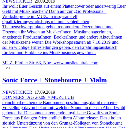
NEWSTICKER
29.09.2019
Ihr wollt Euer Gesicht auf einem Plattencover oder anderweitig Euer
Geld mit Musik machen? Dann auf zur „Go Professional“
Workshopreihe im MUZ. In insgesamt elf
Qualifizierungsworkshops mit unterschiedlichen
Themenschwerpunkten geben renommierte Dozentinnen und
Dozenten ihr Wissen an MusikerInnen, MusikmanagerInnen,
angehende ProduzentInnen, BookerInnen und andere AkteurInnen
der Musikszene weiter. Die Workshops starten ab 7.10.2019 und
sollen wichtige Hilfestellungen geben, den Erfahrungsaustausch
fördern und Einblicke ins Musikbusiness gewähren.
MUZ. Fürther Str. 63, Nbg.
www.musikzentrale.com
>>
Sonic Force + Stonebourne + Malm
NEWSTICKER
17.09.2019
DONNERSTAG 20.09. // MUZCLUB
manchmal reichen die Bandnamen ja schon aus, damit man eine
Vorstellung davon bekommt, welcher Sound an diesem Abend wohl
geboten ist. Die sonnensprengende, mythische Gewalt von Sonic
Force aus Erlangen feiert endlich ihren Albumrelease. Dazu holen
sie sich Unterstützung von den Grunge-Kollegen von Stonebourne